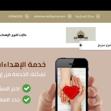
مكة المكرمة
alrahman.duf@gmail.com
‎0555602353
حالات التبرع
الإهداء
تبرع سريع