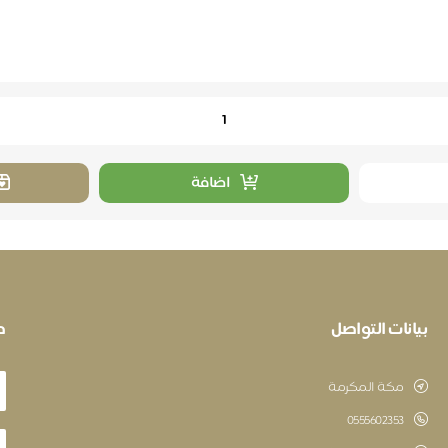
اضافة
بيانات التواصل
ط
مكة المكرمة
‎0555602353