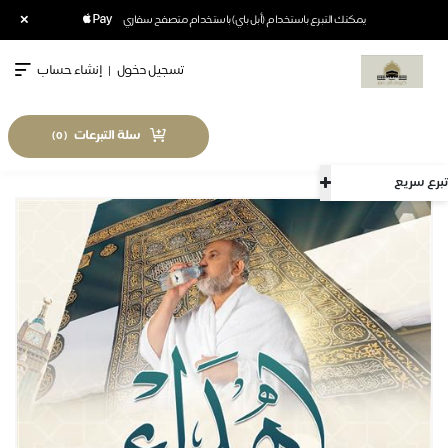
×
يمكنك التبرع باستخدام (أبل باي) باستخدام متصفح سفاري
تسجيل دخول
|
إنشاء حساب
سلة التبرعات
)
0
(
تبرع سريع