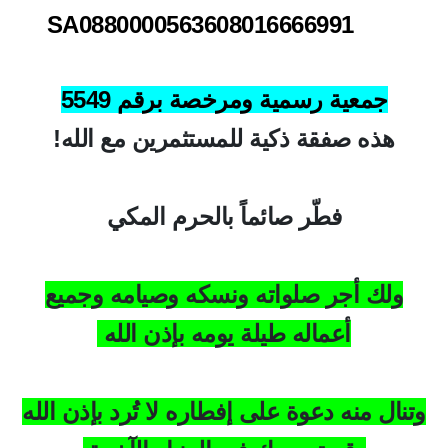
SA0880000563608016666991
جمعية رسمية ومرخصة برقم 5549
هذه صفقة ذكية للمستثمرين مع الله!
فطّر صائماً بالحرم المكي
ولك أجر صلواته ونسكه وصيامه وجميع
أعماله طيلة يومه بإذن الله
وتنال منه دعوة على إفطاره لا تُرد بإذن الله