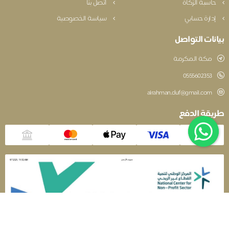
حاسبة الزكاة
اتصل بنا
إدارة حسابي
سياسة الخصوصية
بيانات التواصل
مكة المكرمة
‎0555602353
alrahman.duf@gmail.com
طريقة الدفع