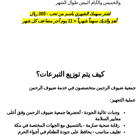
والخميس والأيام البيض طوال الشهر
اشتر سهمك الشهري باسم من تحب - 165 ريال
 أهدِ والديك سهماً شهرياً = 11 يوم أجر مضاعف كل شهر
كيف يتم توزيع التبرعات؟
جمعية ضيوف الرحمن متخصصون في خدمة ضيوف الرحمن
عملية التجهيز:
 وجبات عالية الجودة - تُحضرها جمعية ضيوف الرحمن وفق أعلى 
معايير السلامة
 رقابة صحية صارمة - بالتنسيق مع الجهات المختصة في مكة
تغليف مناسب - يحافظ على جودة الطعام في أجواء الحرم