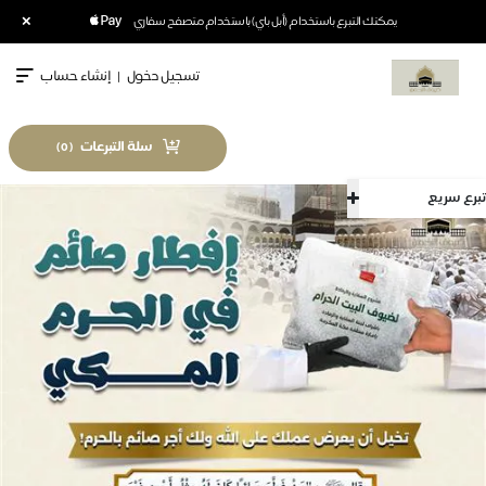
×
يمكنك التبرع باستخدام (أبل باي) باستخدام متصفح سفاري
تسجيل دخول
|
إنشاء حساب
سلة التبرعات
)
0
(
تبرع سريع