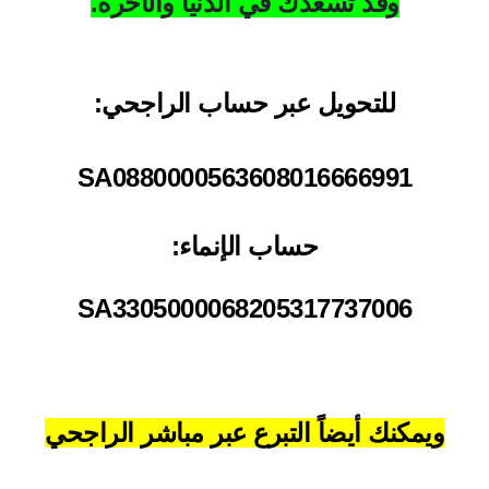
وقد تسعدك في الدنيا والآخرة.
للتحويل عبر حساب الراجحي:
SA0880000563608016666991
حساب الإنماء:
SA3305000068205317737006
ويمكنك أيضاً التبرع عبر مباشر الراجحي