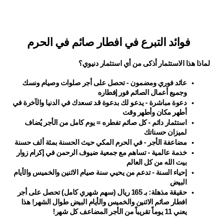
فوائد التبرع في افطار صائم في الحرم
لماذا هذا الاستثمار أذكى من أي استثمار دنيوي؟
عائد فوري ومضمون - تحصل على أجر صلوات وصيام ونسك 
وجميع أعمال الصائم فور إفطاره
دعوة مباشرة - يدعو لك بدعوة قد تسعدك في الدنيا والآخرة في 
أطهر مكان وأطهر وقت
استثمار دائم - كل صائم تفطره = يوم كامل من الأجر يُضاف 
لميزان حسناتك
مضاعفة الأجر - في الحرم المكي حيث الحسنة بمئة ألف حسنة
خدمة عالمية - تساهم مع جمعية ضيوف الرحمن في إكرام زوار 
بيت الله من كل العالم
إحياء السنة - تدعم من يحيي سنة صيام الاثنين والخميس والأيام 
البيض
حقيقة مذهلة: بـ 165 ريال (سهم شهري كامل) تحصل على أجر 
افطار صائم الاثنين والخميس والأيام البيض طوال الشهر! هذا 
يعني 11 يوماً تقريباً من الأجر المضاعف كل شهر!