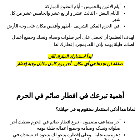
أيام الاثنين والخميس - أيام التطوع المباركة
 الأيام البيض - الثالث عشر والرابع عشر والخامس عشر من كل 
شهر
 في الحرم المكي الشريف - أطهر وأقدس مكان على وجه الأرض
الهدف العظيم: أن تحصل على أجر صلوات وصيام ونسك وجميع أعمال 
الصائم طيلة يومه بإذن الله، بمجرد إفطارك له!
ابدأ استثمارك المبارك الآن
 صفقة لن تجدها في أي مكان.. أجر يوم كامل مقابل وجبة إفطار
أهمية تبرعك في افطار صائم في الحرم
لماذا هذا أذكى استثمار ستقوم به في حياتك؟
أجر مضاعف مضمون - تبرع افطار صائم في الحرم يعطيك أجر 
صلواته ونسكه وصيامه وجميع أعماله طيلة يومه
دعوة مستجابة - وعلى إفطاره يدعو لك بدعوة قد تسعدك في 