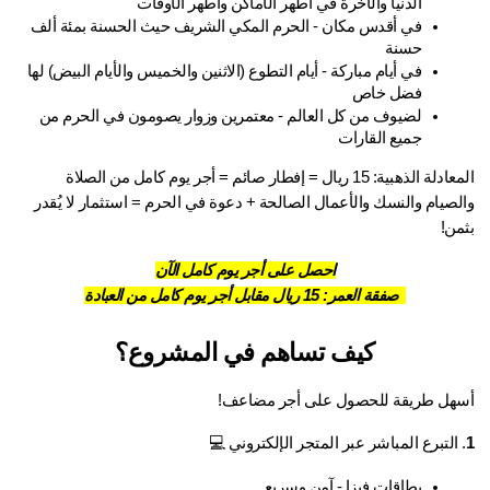
الدنيا والآخرة في أطهر الأماكن وأطهر الأوقات
في أقدس مكان - الحرم المكي الشريف حيث الحسنة بمئة ألف 
حسنة
في أيام مباركة - أيام التطوع (الاثنين والخميس والأيام البيض) لها 
فضل خاص
لضيوف من كل العالم - معتمرين وزوار يصومون في الحرم من 
جميع القارات
المعادلة الذهبية: 15 ريال = إفطار صائم = أجر يوم كامل من الصلاة 
والصيام والنسك والأعمال الصالحة + دعوة في الحرم = استثمار لا يُقدر 
بثمن!
احصل على أجر يوم كامل الآن
  صفقة العمر: 15 ريال مقابل أجر يوم كامل من العبادة
كيف تساهم في المشروع؟
أسهل طريقة للحصول على أجر مضاعف!
1
. التبرع المباشر عبر المتجر الإلكتروني 💻
بطاقات فيزا - آمن وسريع