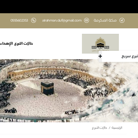
مكة المكرمة
alrahman.duf@gmail.com
‎0555602353
حالات التبرع
الإهداء
تبرع سريع
الرئيسية
حالات التبرع