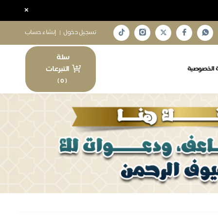
×
تسجيل دخول
|
إنشاء حساب
سلة
التبرعات
 الخصوصية
)
0
(