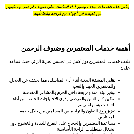
وتأتي هذه الخدمات بهدف تيسير أداء المناسك على ضيوف الرحمن وتمكينهم 
من العبادة في أجواء من الراحة والطمأنينة.
مية خدمات المعتمرين وضيوف الرحمن
تلعب خدمات المعتمرين دورًا كبيرًا في تحسين تجربة الزائر، حيث تساعد 
ى:
تقليل المشقة البدنية أثناء أداء المناسك، مما يخفف عن الحجاج 
والمعتمرين الجهد والتعب
توفير بيئة آمنة ومريحة داخل الحرم والمشاعر المقدسة
تمكين كبار السن والمرضى وذوي الاحتياجات الخاصة من أداء 
العبادات بسهولة ويسر
تعزيز روح التعاون والتراحم بين المسلمين من خلال خدمة 
المحتاجين
مساعدة المعتمرين والحجاج على التفرغ للعبادة والخشوع دون 
انشغال بمتطلبات الراحة الأساسية