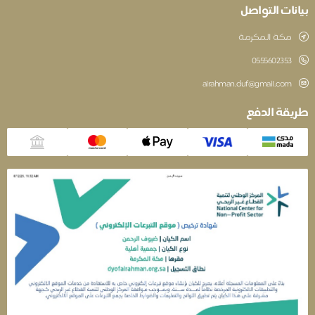
نات التواصل
مكة المكرمة
‎0555602353
alrahman.duf@gmail.com
قة الدفع