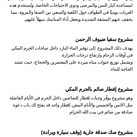
لمساعدة كبار السن والمرضى وذوي الاحتياجات الخاصة. وتُستخدم هذه 
العربات يوميًا في الطواف حول الكعبة والسعي بين الصفا والمروة، مما 
فف عنهم المشقة الشديدة ويجعل أداء المناسك سهلاً عليهم.
روع سقيا ضيوف الرحمن
يهدف ذلك المشروع  إلى توفير الماء البارد داخل ساحات الحرم المكي 
 أوقات الزحام وارتفاع درجات الحرارة.
ويشمل توزيع عبوات مياه مبردة على المعتمرين والحجاج، حيث تشتد 
اجة للماء.
روع إفطار صائم بالحرم المكي
وهو مشروع يوفّر وجبات إفطار للصائمين داخل الحرم في الأيام الفاضلة 
مثل الاثنين والخميس والأيام البيض. إفطار واحد قد يفتح لك باب دعوة 
دقة من صائم في بيت الله الحرام.
روع صك صدقة جارية (وقف سيارة وبرادة)