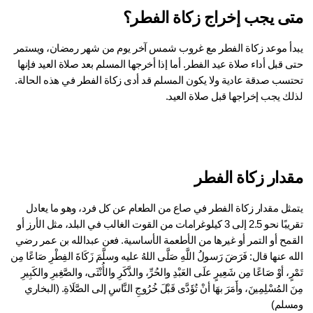
ى يجب إخراج زكاة الفطر؟
يبدأ موعد زكاة الفطر مع غروب شمس آخر يوم من شهر رمضان، ويستمر 
حتى قبل أداء صلاة عيد الفطر. أما إذا أخرجها المسلم بعد صلاة العيد فإنها 
تحتسب صدقة عادية ولا يكون المسلم قد أدى زكاة الفطر في هذه الحالة. 
لك يجب إخراجها قبل صلاة العيد.
دار زكاة الفطر
يتمثل مقدار زكاة الفطر في صاع من الطعام عن كل فرد، وهو ما يعادل 
تقريبًا نحو 2.5 إلى 3 كيلوغرامات من القوت الغالب في البلد، مثل الأرز أو 
القمح أو التمر أو غيرها من الأطعمة الأساسية. فعن عبدالله بن عمر رضي 
الله عنها قال: فَرَضَ رَسولُ اللَّهِ صَلَّى اللهُ عليه وسلَّمَ زَكَاةَ الفِطْرِ صَاعًا مِن 
تَمْرٍ، أوْ صَاعًا مِن شَعِيرٍ علَى العَبْدِ والحُرِّ، والذَّكَرِ والأُنْثَى، والصَّغِيرِ والكَبِيرِ 
مِنَ المُسْلِمِينَ، وأَمَرَ بهَا أنْ تُؤَدَّى قَبْلَ خُرُوجِ النَّاسِ إلى الصَّلَاةِ. (البخاري 
سلم)