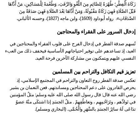
زَكَاةَ الْفِطْرِ؛ طُهْرَةً لِلصَّائِمِ مِنَ اللَّغْوِ وَالرَّفَثِ، وَطُعْمَةً لِلْمَسَاكِينِ، مَنْ أَدَّاهَا 
قَبْلَ الصَّلَاةِ فَهِيَ زَكَاةٌ مَقْبُولَةٌ، وَمَنْ أَدَّاهَا بَعْدَ الصَّلَاةِ فَهِيَ صَدَقَةٌ مِنَ 
َقَاتِ».  رواه أبوداود (1609)، وابن ماجه (1827)، وحسنه الألباني.
خال السرور على الفقراء والمحتاجين
تُسهم صدقة الفطر في إدخال الفرح على قلوب الفقراء والمحتاجين في 
العيد، إذ تساعدهم على توفير احتياجاتهم الأساسية فيخفف ذلك من العبء 
نفسي عليهم ويتمكنون من مشاركة الآخرين فرحة العيد.
زيز قيم التكافل والتراحم بين المسلمين
تعكس صدقة الفطر روح التعاون والتراحم في المجتمع الإسلامي، إذ 
يحرص القادرون على دعم المحتاجين ومساندتهم. فعن النعمان بن بشير 
رضي الله عنه قال: قال رسول الله صلى الله عليه وسلم: مثلُ المؤمنين 
في تَوادِّهم ، وتَرَاحُمِهِم ، وتعاطُفِهِمْ . مثلُ الجسَدِ إذا اشتكَى منْهُ عضوٌ 
اعَى لَهُ سائِرُ الجسَدِ بالسَّهَرِ والْحُمَّى. (البخاري ومسلم).