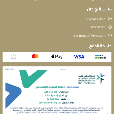
نات التواصل
مكة المكرمة
‎0555602353
alrahman.duf@gmail.com
قة الدفع