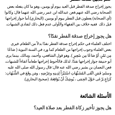
يجوز إخراج صدقة الفطر قبل العيد بيوم أو يومين، وهو ما كان يفعله بعض 
الصحابة رضي الله عنهم.فعن عبدالله ابن عمر رضي الله عنهما قال: وكانوا 
(أي الصحابة) يعطون قبل الفطر بيوم أو يومين. (البخاري).أما جواز إخراجها 
ل ذلك  ففيه خلاف بين الفقهاء والأولى عدم فعل ذلك لتفادي الشبهات.
 يجوز إخراج صدقة الفطر نقدًا؟
اختلف العلماء في حكم إخراج صدقة الفطر نقدًا بدلاً من الطعام. فيرى 
بعض العلماء وجوب إخراجها من الطعام كما ورد في السنة النبوية ( صَاعًا 
مِن تَمْرٍ، أوْ صَاعًا مِن شَعِيرٍ ). وهو قول الشافعي، وأحمد، ومالك. بينما يرى 
أبو حنيفة جواز إخراجها نقدًا. لذلك فالأحوط إخراجها طعاماً اتقاءاً للشبهات.  
فعن النعمان بن بشير رضي الله عنه قال: قال رسول الله صلى الله عليه 
وسلم: فَمَنِ اتَّقَى المُشَبَّهَاتِ اسْتَبْرَأَ لِدِينِهِ وعِرْضِهِ ، ومَن وقَعَ في الشُّبُهَاتِ: 
َاعٍ يَرْعَى حَوْلَ الحِمَى ، يُوشِكُ أنْ يُوَاقِعَهُ. (صحيح البخاري).
أسئلة الشائعة
 يجوز تأخير زكاة الفطر بعد صلاة العيد؟