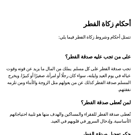
كام زكاة الفطر
مثل أحكام وشروط زكاة الفطر فيما يلي:
ى من تجب عليه صدقة الفطر؟
تجب صدقة الفطر على كل مسلم  يملك من المال ما يزيد عن قوته وقوت 
عياله في يوم العيد وليلته، سواء كان رجلًا أو امرأة، صغيرًا أو كبيرًا. ويخرج 
المسلم صدقة الفطر كذلك عن من يعولهم مثل الزوجة والأبناء ومن تلزمه 
قتهم.
ن تُعطى صدقة الفطر؟
تُعطى صدقة الفطر للفقراء والمساكين والهدف منها هو تلبية احتياجاتهم 
أساسية. وإدخال السرور في قلوبهم في العيد.
م تعجيل صدقة الفطر