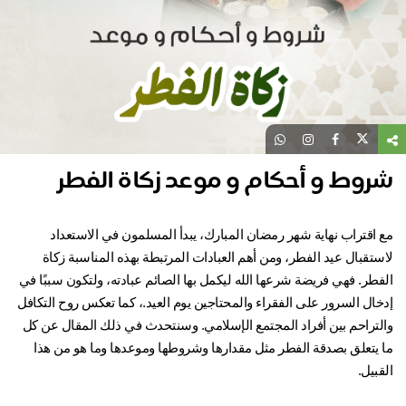
روط و أحكام و موعد زكاة الفطر
 اقتراب نهاية شهر رمضان المبارك، يبدأ المسلمون في الاستعداد
ستقبال عيد الفطر، ومن أهم العبادات المرتبطة بهذه المناسبة زكاة
فطر. فهي فريضة شرعها الله ليكمل بها الصائم عبادته، ولتكون سببًا في
خال السرور على الفقراء والمحتاجين يوم العيد.، كما تعكس روح التكافل
لتراحم بين أفراد المجتمع الإسلامي. وسنتحدث في ذلك المقال عن كل
 يتعلق بصدقة الفطر مثل مقدارها وشروطها وموعدها وما هو من هذا
بيل.