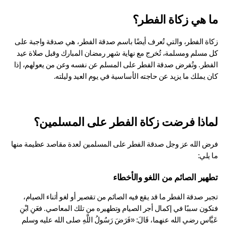
 هي زكاة الفطر؟
زكاة الفطر، والتي تُعرف أيضًا باسم صدقة الفطر، هي صدقة واجبة على 
كل مسلم ومسلمة، تُخرج مع نهاية شهر رمضان المبارك وقبل صلاة عيد 
الفطر. وتُفرض صدقة الفطر على المسلم عن نفسه وعن من يعولهم، إذا 
 يملك ما يزيد عن حاجته الأساسية في يوم العيد وليلته.
اذا فرضت زكاة الفطر على المسلمين؟
فرض الله عز وجل صدقة الفطر على المسلمين لعدة مقاصد عظيمة منها 
يلي:
هير الصائم من اللغو والأخطاء
تجبر صدقة الفطر ما قد يقع فيه الصائم من تقصير أو لغو أثناء الصيام، 
فتكون سببًا في إكمال أجر الصيام وتطهيره من تلك المعاصي. فعَنِ ابْنِ 
عَبَّاسٍ رضي الله عنهما، قَالَ: «فَرَضَ رَسُولُ اللَّهِ صلى الله عليه وسلم 