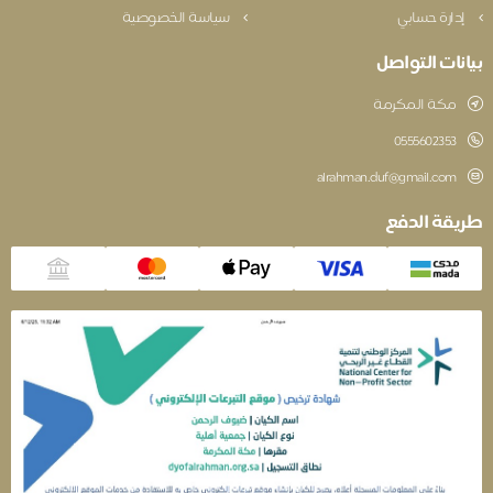
دارة حسابي
سياسة الخصوصية
نات التواصل
مكة المكرمة
‎0555602353
alrahman.duf@gmail.com
قة الدفع