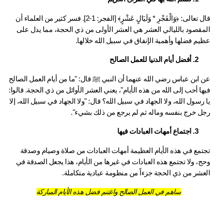
قال تعالى: ﴿وَالْفَجْرِ * وَلَيَالٍ عَشْرٍ﴾ [الفجر: 1-2]. فسر كثير من العلماء أن 
المقصود بالليالي العشر هي العشر الأولى من ذي الحجة، مما يدل على 
يم فضلها وأهمية الإنفاق في سبيل الله خلالها.
2. أفضل أيام الدنيا للعمل الصالح
عن ابن عباس رضي الله عنهما أن النبي ﷺ قال: "ما من أيام العمل الصالح 
فيها أحب إلى الله من هذه الأيام"، يعني العشر الأوائل من ذي الحجة. قالوا: 
يا رسول الله، ولا الجهاد في سبيل الله؟ قال: "ولا الجهاد في سبيل الله، إلا 
ل خرج بنفسه وماله ثم لم يرجع من ذلك بشيء".
3. اجتماع أمهات العبادات فيها
تجتمع في هذه الأيام العظيمة أمهات العبادات من صلاة وصيام وصدقة 
وحج، ولا تجتمع هذه العبادات في غيرها من الأيام، هذا يجعل الصدقة في 
عشر من ذي الحجة جزءاً من منظومة عبادية متكاملة.
ساهم في العمل الصالح واغتنم فضل هذه الأيام المباركة