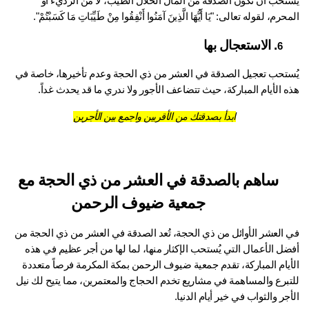
يُستحب أن تكون الصدقة من المال الحلال الطيب، لا من الرديء أو 
حرم، لقوله تعالى: "يَا أَيُّهَا الَّذِينَ آمَنُوا أَنْفِقُوا مِنْ طَيِّبَاتِ مَا كَسَبْتُمْ".
. الاستعجال بها
6
ستحب تعجيل 
الصدقة في العشر من ذي الحجة
 وعدم تأخيرها، خاصة في 
 الأيام المباركة، حيث تتضاعف الأجور ولا ندري ما قد يحدث غداً.
ابدأ بصدقتك من الأقربين واجمع بين الأجرين
ساهم بالصدقة في العشر من ذي الحجة مع 
جمعية ضيوف الرحمن
في العشر الأوائل من ذي الحجة، تُعد الصدقة في العشر من ذي الحجة من 
أفضل الأعمال التي يُستحب الإكثار منها، لما لها من أجر عظيم في هذه 
الأيام المباركة، تقدم جمعية ضيوف الرحمن بمكة المكرمة فرصاً متعددة 
للتبرع والمساهمة في مشاريع تخدم الحجاج والمعتمرين، مما يتيح لك نيل 
جر والثواب في خير أيام الدنيا.