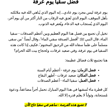
فضل سقيا يوم عرفة
يوم عرفة ليس مجرد يوم عادي... إنه اليوم الذي يُباهي الله فيه ملائكته 
بأهل الموقف، اليوم الذي تُعتق فيه الرقاب من النار أكثر من أي يوم آخر، 
وم الذي يُستجاب فيه الدعاء، ويُغفر فيه الذنوب.
يل أن تجمع بين فضل هذا اليوم العظيم وبين أعظم الصدقات - 
سقيا 
اء
، قال النبي ﷺ: "أفضل الصدقة سقي الماء"، وقال أيضاً: "من سقى 
مسلماً على ظمأ سقاه الله من الرحيق المختوم"، فكيف إذا كانت هذه 
سقيا في يوم عرفة، وفي صعيد عرفات، ولحجاج بيت الله الحرام؟
ا تجتمع ثلاث فضائل عظيمة:
فضل الزمان
: يوم عرفة - أعظم أيام السنة
فضل المكان
: صعيد عرفات - أطهر البقاع
فضل العمل
: سقيا الماء - أعظم الصدقات
كل قطرة ماء تُسقيها في هذا اليوم المبارك تحمل أجراً مضاعفاً، ودعوة 
تجابة، وثواباً لا يعلم قدره إلا الله.
لا تضيع هذه الفرصة - ساهم في سقيا حاج الآن