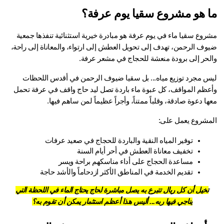
 هو مشروع سقيا يوم عرفة؟
روع سقيا ماء
 في يوم عرفة هو مبادرة خيرية استثنائية تنفذها جمعية 
ضيوف الرحمن، تهدف إلى تحويل العطش إلى ارتواء، والمعاناة إلى راحة، 
لحر إلى برودة منعشة للحجاج في مشعر عرفة.
ليس مجرد توزيع مياه... بل سقيا ضيوف الرحمن في أقدس اللحظات 
وأعظم المواقف، كل عبوة ماء باردة تصل ليد حاج واقف في عرفة تحمل 
ا دعوة صادقة، وقلباً ممتناً، وأجراً عظيماً لمن ساهم فيها.
مشروع يعمل على:
توفير المياه النقية والباردة للحجاج في صعيد عرفات
تخفيف معاناة العطش في أحر أيام السنة
مساعدة الحجاج على أداء مناسكهم براحة ويسر
تقديم الخدمة في المناطق الأكثر ازدحاماً والأشد حاجة
تخيل أن كل ريال تتبرع به يصل مباشرة لحاج يحتاج الماء في اللحظة التي
يناجي فيها ربه... أليس هذا أعظم استثمار يمكن أن تقوم به؟