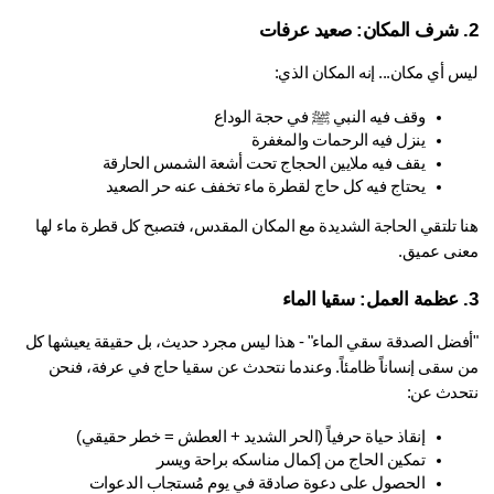
 أي مكان... إنه المكان الذي:
وقف فيه النبي ﷺ في حجة الوداع
ينزل فيه الرحمات والمغفرة
يقف فيه ملايين الحجاج تحت أشعة الشمس الحارقة
يحتاج فيه كل حاج لقطرة ماء تخفف عنه حر الصعيد
هنا تلتقي الحاجة الشديدة مع المكان المقدس، فتصبح كل قطرة ماء لها 
نى عميق.
"أفضل الصدقة سقي الماء" - هذا ليس مجرد حديث، بل حقيقة يعيشها كل 
 سقى إنساناً ظامئاً. وعندما نتحدث عن 
سقيا حاج
 في عرفة، فنحن 
حدث عن:
إنقاذ حياة حرفياً (الحر الشديد + العطش = خطر حقيقي)
تمكين الحاج من إكمال مناسكه براحة ويسر
الحصول على دعوة صادقة في يوم مُستجاب الدعوات