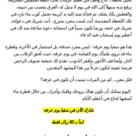
تخيل لحظة... حاجٌّ واقف في صعيد عرفات تحت أشعة الشمس المحرقة، 
يرفع يديه مبتهلاً إلى الله في يوم لا مثيل له، العرق يتصبب من جبينه، 
والعطش يكاد يقتله، ثم فجأة تمتد إليه يد كريمة تحمل كوب ماء بارد في 
تلك اللحظة المقدسة، أنت لست مجرد متبرع... أنت شريك في دعواته، 
شريك في حجه، وربما تكون سبباً في استجابة دعوة صادقة منه لك في 
ظم يوم يُستجاب فيه الدعاء.
هذا هو سقيا يوم عرفة - ليس مجرد صدقة، بل استثمار في الآخرة، وقطرة 
ماء قد تروي ظمأك يوم القيامة، في يوم عرفة، حيث تُعتق الرقاب من 
النار، وتُضاعف الأجور، وتُغفر الذنوب، تقدم لك جمعية ضيوف الرحمن 
صة ذهبية لتكون جزءاً من هذا المشهد المقدس.
ر معي... كم من المرات تمنيت أن تكون في عرفة؟
 اليوم يمكنك أن تكون هناك بروحك وقلبك وأجرك، من خلال قطرة ماء 
سقيها لحاج في أعظم الأيام
شارك الآن في سقيا يوم عرفة
ابدأ بـ 40 ريال فقط