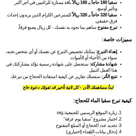
سقيا 160 حاجاً بـ 160 ريالاً
 باقة ممتازة للراغبين في أجر أكبر 
وتأثير أوسع.
سقيا 320 حاجاً بـ 320 ريالاً
 للمتبرعين الكرام الذين يريدون إحداث 
فرق حقيقي.
تبرع مفتوح
 ساهم بما تجود به نفسك - كل ريال يصنع فرقاً.
يزات خاصة:
إهداء التبرع:
 يمكنك تخصيص التبرع عن نفسك أو أي شخص تحبه، 
سواء من الأحياء أو الأموات
شهادة مشاركة:
 ستحصل على شهادة رسمية تؤكد مشاركتك في 
هذا العمل النبيل
تتبع الأثر:
 ستصلك تقارير عن كيفية استفادة الحجاج من تبرعك
ابدأ مساهمتك الآن - كل ثانية تأخير قد تفوتك دعوة حاج
فية تبرع سقيا الماء للحجاج:
زيارة الموقع الرسمي للجمعية:.org
اختيار مشروع "سقيا يوم عرفة"
تحديد عدد الحجاج أو المبلغ المفتوح
إدخال بيانات الإهداء (اختياري)