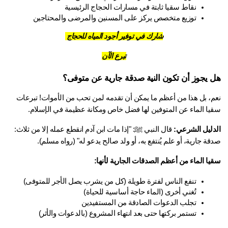
نقاط سقيا ثابتة في مسارات الحجاج الرئيسية
توزيع متخصص يركز على المسنين والمرضى والمحتاجين
شارك في توفير أجود المياه للحجاج
تبرع الآن
 يجوز أن تكون النية صدقة جارية عن متوفى؟
م، بل هذا من أعظم ما يمكن أن تقدمه لمن تحب من الأموات! 
تبرعات 
يا الماء
 عن المتوفين لها فضل خاص ومكانة عظيمة في الإسلام.
دليل الشرعي:
 قال النبي ﷺ: "إذا مات ابن آدم انقطع عمله إلا من ثلاث: 
ة جارية، أو علم يُنتفع به، أو ولد صالح يدعو له" (رواه مسلم).
يا الماء من أعظم الصدقات الجارية لأنها:
تنفع الناس لفترة طويلة (كل من يشرب يصل الأجر للمتوفى)
تُغني أخرى (الماء حاجة أساسية للحياة)
تجلب الدعوات الصادقة من المستفيدين
تستمر بركتها حتى بعد انتهاء المشروع (بالدعوات والأثر)