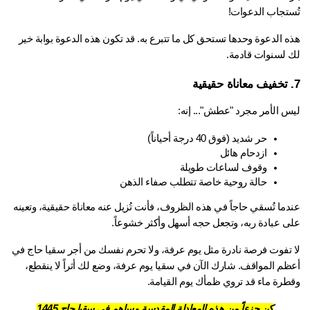
ستجاب الدعوات!
هذه الدعوة وحدها تستحق كل ما تتبرع به. قد تكون هذه الدعوة بوابة خير 
 لسنوات قادمة.
س الأمر مجرد "عطش"... إنه:
حر شديد (فوق 40 درجة أحياناً)
ازدحام هائل
وقوف لساعات طويلة
حالة روحية خاصة تتطلب صفاء الذهن
عندما تُسقي حاجاً في هذه الظروف، فأنت تُزيل عنه معاناة حقيقية، وتعينه 
ى عبادة ربه، وتجعل حجه أسهل وأكثر خشوعاً.
لا تفوت فرصة نادرة مثل يوم عرفة، ولا تحرم نفسك من أجر سقيا حاج في 
أعظم المواقف. شارك الآن في سقيا يوم عرفة، وضع لك أثراً لا ينقطع، 
طرة ماء قد تروي ظمأك يوم القيامة.
كن جزءاً من هذه المعادلة المقدسة - ساهم في سقيا حاج 1445