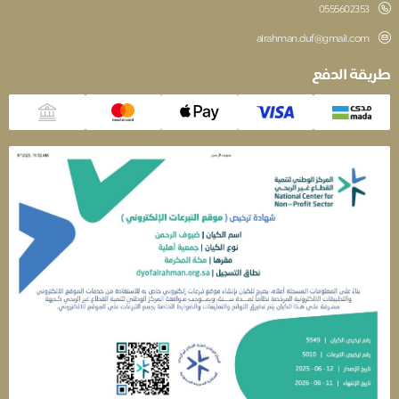
‎0555602353
alrahman.duf@gmail.com
قة الدفع