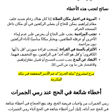
ائح لتجنب هذه الأخطاء
المرونة في اختيار مكان الصلاة
: إذا كان هناك زحام شديد خلف 
مقام إبراهيم، يمكن للحاج أن يصلي الركعتين في أي مكان داخل 
المسجد الحرام.
تجنب المزاحمة
: يجب على الحاج أن يحرص على عدم إيذاء 
الآخرين أو عرقلة الطائفين، ويختار مكانًا مناسبًا لأداء الركعتين 
دون مزاحمة.
الالتزام بالسنة في القراءة
: يُستحب قراءة سورتي "قل يا أيها 
الكافرون" و"قل هو الله أحد" في الركعتين، مع التخفيف فيهما.
الابتعاد عن البدع
: يجب تجنب التمسح أو تقبيل مقام إبراهيم، 
والاقتصار على ما ورد عن النبي ﷺ.
تبرع لمشروع "سلة الحرم" لدعم الأسر المتعففة في مكة
المكرمة
أخطاء شائعة في الحج عند رمي الجمرات
رمي الجمرات من واجبات فريضة الحج، وقد يقع الحجاج في أخطاء شائعة 
في الحج عند أدائه، إليك أبرز أخطاء شائعة في الحج أثناء رمي الجمرات، 