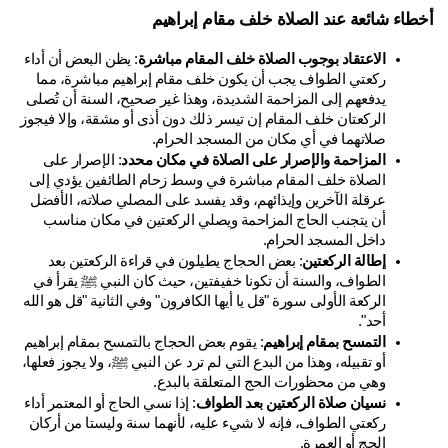
طاء شائعة عند الصلاة خلف مقام إبراهيم
الاعتقاد بوجوب الصلاة خلف المقام مباشرة
: يظن البعض أن أداء 
ركعتي الطواف يجب أن يكون خلف مقام إبراهيم مباشرة، مما 
يدفعهم إلى المزاحمة الشديدة، وهذا غير صحيح، السنة أن تُصلى 
الركعتان خلف المقام إن تيسر ذلك دون أذى أو مشقة، وإلا فيجوز 
صلاتهما في أي مكان من المسجد الحرام.
المزاحمة والإصرار على الصلاة في مكان محدد
: الإصرار على 
الصلاة خلف المقام مباشرة في وسط زحام الطائفين يؤدي إلى 
عرقلة الآخرين وإيذائهم، وقد يفسد على المصلي صلاته، الأفضل 
أن يتجنب الحاج المزاحمة ويصلي الركعتين في مكان مناسب 
داخل المسجد الحرام.
إطالة الركعتين
: بعض الحجاج يطيلون في قراءة الركعتين بعد 
الطواف، والسنة أن تكونا خفيفتين، حيث كان النبي ﷺ يقرأ في 
الركعة الأولى سورة "قل يا أيها الكافرون" وفي الثانية "قل هو الله 
أحد".
التمسح بمقام إبراهيم
: يقوم بعض الحجاج بالتمسح بمقام إبراهيم 
أو تقبيله، وهذا من البدع التي لم ترد عن النبي ﷺ، ولا يجوز فعلها، 
وهي من محظورات الحج المتعلقة بالبدع.
نسيان صلاة الركعتين بعد الطواف
: إذا نسي الحاج أو المعتمر أداء 
ركعتي الطواف، فإنه لا شيء عليه، لأنهما سنة وليستا من أركان 
الحج أو العمرة.