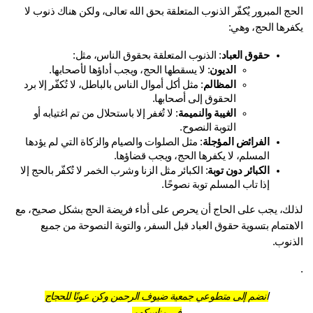
الحج المبرور يُكفّر الذنوب المتعلقة بحق الله تعالى، ولكن هناك ذنوب لا 
فرها الحج، وهي:
حقوق العباد
: الذنوب المتعلقة بحقوق الناس، مثل:
الديون
: لا يسقطها الحج، ويجب أداؤها لأصحابها.
المظالم
: مثل أكل أموال الناس بالباطل، لا تُكفّر إلا برد 
الحقوق إلى أصحابها.
الغيبة والنميمة
: لا تُغفر إلا باستحلال من تم اغتيابه أو 
التوبة النصوح.
الفرائض المؤجلة
: مثل الصلوات والصيام والزكاة التي لم يؤدها 
المسلم، لا يكفرها الحج، ويجب قضاؤها.
الكبائر دون توبة
: الكبائر مثل الزنا وشرب الخمر لا تُكفّر بالحج إلا 
إذا تاب المسلم توبة نصوحًا.
لذلك، يجب على الحاج أن يحرص على أداء فريضة الحج بشكل صحيح، مع 
الاهتمام بتسوية حقوق العباد قبل السفر، والتوبة النصوحة من جميع 
ذنوب.
انضم إلى متطوعي جمعية ضيوف الرحمن وكن عونًا للحجاج
في مناسكهم