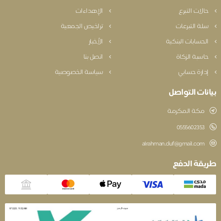
الات التبرع
الإهداءات
لة التبرعات
تراخيص الجمعية
لحسابات البنكية
الأخبار
اسبة الزكاة
اتصل بنا
دارة حسابي
سياسة الخصوصية
نات التواصل
مكة المكرمة
‎0555602353
alrahman.duf@gmail.com
قة الدفع