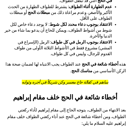
في الحج
 التي قد تبطل الطواف.
عدم الطهارة أثناء الطواف
: يشترط للطواف الطهارة من الحدث 
الأكبر والأصغر، وعدم مراعاة ذلك من 
مبطلات الحج
 أو مبطلات 
الطواف على الأقل.
الاعتقاد بوجوب دعاء محدد لكل شوط
: لا يوجد دعاء خاص لكل 
شوط من أشواط الطواف، ويمكن للحاج أن يدعو بما شاء من خير 
الدنيا والآخرة.
الاعتقاد بوجوب الرمل في كل طواف
: الرمل (الإسراع في 
المشي) مشروع فقط في الأشواط الثلاثة الأولى من طواف 
القدوم للرجال، وليس في كل طواف.
ه 
أخطاء شائعة في الحج
 عند الطواف يجب الانتباه لها لضمان صحة هذا 
ركن الأساسي من 
مناسك الحج
.
ساهم في كفالة حاج معسر وكن شريكاً في أجره وثوابه
أخطاء شائعة في الحج خلف مقام إبراهيم
بعد الانتهاء من الطواف، يتوجه الحاج إلى مقام إبراهيم لأداء ركعتي 
الطواف، ومن أخطاء شائعة في الحج عند أداء ركعتي الطواف خلف مقام 
اهيم عليه السلام ما يلي: