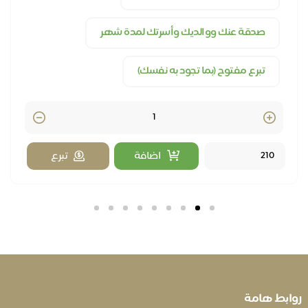
صدقة عنك ووالديك وأسرتك لمدة شهر
تبرع مفتوح (بما تجود به نفسك)
Quantity
اضافة
تبرع
بط هامة