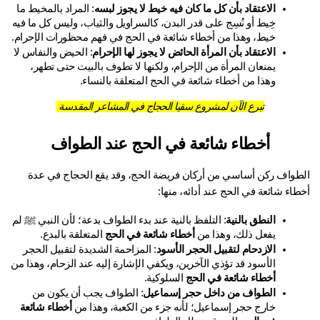
الاعتقاد بأن كل ما كان فيه خيط لا يجوز لبسه
: المراد بالمخيط ما 
خِيط أو نُسِج على قدر البدن، كالسراويل والثياب، وليس كل ما فيه 
خيط، وهذا من أخطاء شائعة في الحج في فهم محظورات الإحرام.
الاعتقاد بأن المرأة الحائض لا يجوز لها الإحرام
: الحيض والنفاس لا 
يمنعان المرأة من الإحرام، ولكنها لا تطوف بالبيت حتى تطهر، 
وهذا من أخطاء شائعة في الحج المتعلقة بالنساء.
تبرع الآن لمشروع سقيا الحجاج في المشاعر المقدسة
أخطاء شائعة في الحج عند الطواف
الطواف ركن أساسي من أركان فريضة الحج، وقد يقع الحجاج في عدة 
اء شائعة في الحج عند أدائه، منها:
النطق بالنية
: التلفظ بالنية عند بدء الطواف بدعة؛ لأن النبي ﷺ لم 
يفعل ذلك، وهذا من 
أخطاء شائعة في الحج
 المتعلقة بالبدع.
الازدحام لتقبيل الحجر الأسود
: المزاحمة الشديدة لتقبيل الحجر 
الأسود قد تؤذي الآخرين، ويكفي الإشارة إليه عند الزحام، وهذا من 
أخطاء شائعة في الحج
 السلوكية.
الطواف من داخل حجر إسماعيل
: الطواف يجب أن يكون من 
خارج حجر إسماعيل؛ لأنه جزء من الكعبة، وهذا من 
أخطاء شائعة 