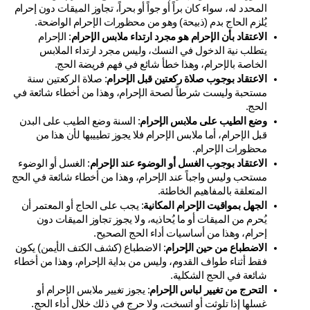
المحدد له، سواء كان براً أو جواً أو بحراً، تجاوز الميقات دون إحرام 
يُلزم الحاج بدم (ذبيحة) وهو من محظورات الإحرام الواضحة.
الاعتقاد بأن الإحرام هو مجرد ارتداء ملابس الإحرام
: الإحرام 
يتطلب نية الدخول في النسك، وليس مجرد ارتداء الملابس 
الخاصة بالإحرام، وهذا خطأ شائع في فهم فريضة الحج.
الاعتقاد بوجوب صلاة ركعتين قبل الإحرام
: صلاة الركعتين سنة 
مستحبة وليست شرطاً لصحة الإحرام، وهذا من أخطاء شائعة في 
الحج.
وضع الطيب على ملابس الإحرام
: السنة وضع الطيب على البدن 
قبل الإحرام، أما ملابس الإحرام فلا يجوز تطييبها لأن هذا من 
محظورات الإحرام.
الاعتقاد بوجوب الغسل أو الوضوء عند الإحرام
: الغسل أو الوضوء 
مستحب وليس واجباً عند الإحرام، وهذا من أخطاء شائعة في الحج 
المتعلقة بالمفاهيم الخاطئة.
الجهل بمواقيت الإحرام المكانية
: يجب على الحاج أو المعتمر أن 
يُحرم من الميقات أو ما يُحاذيه، ولا يجوز تجاوز الميقات دون 
إحرام، وهذا من أساسيات أداء الحج الصحيح.
الاضطباع من حين الإحرام
: الاضطباع (كشف الكتف الأيمن) يكون 
فقط أثناء طواف القدوم، وليس من بداية الإحرام، وهذا من أخطاء 
شائعة في الحج الشكلية.
التحرج من تغيير لباس الإحرام
: يجوز تغيير ملابس الإحرام أو 
غسلها إذا تلوثت أو اتسخت، ولا حرج في ذلك خلال أداء الحج.