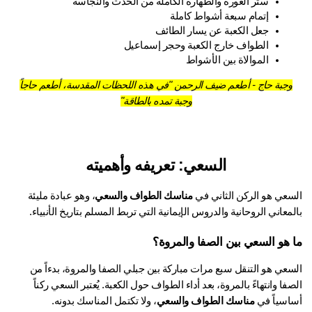
ستر العورة والطهارة الكاملة من الحدث والنجاسة
إتمام سبعة أشواط كاملة
جعل الكعبة عن يسار الطائف
الطواف خارج الكعبة وحجر إسماعيل
الموالاة بين الأشواط
وجبة حاج - أطعم ضيف الرحمن "في هذه اللحظات المقدسة، أطعم حاجاً
وجبة تمده بالطاقة"
السعي: تعريفه وأهميته
سعي هو الركن الثاني في 
مناسك الطواف والسعي
، وهو عبادة مليئة 
معاني الروحانية والدروس الإيمانية التي تربط المسلم بتاريخ الأنبياء.
 هو السعي بين الصفا والمروة؟
السعي هو التنقل سبع مرات مباركة بين جبلي الصفا والمروة، بدءاً من 
الصفا وانتهاءً بالمروة، بعد أداء الطواف حول الكعبة. يُعتبر السعي ركناً 
اسياً في 
مناسك الطواف والسعي
، ولا تكتمل المناسك بدونه.