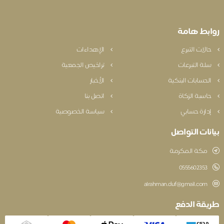
بط هامة
الات التبرع
الإهداءات
لة التبرعات
تراخيص الجمعية
لحسابات البنكية
الأخبار
اسبة الزكاة
اتصل بنا
دارة حسابي
سياسة الخصوصية
نات التواصل
مكة المكرمة
‎0555602353
alrahman.duf@gmail.com
قة الدفع