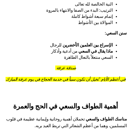
النية الخالصة لله تعالى
الترتيب: البدء من الصفا والانتهاء بالمروة
إتمام سبعة أشواط كاملة
الموالاة بين الأشواط
ن السعي:
الإسراع بين العلمين الأخضرين
 للرجال
ماذا يقال في السعي
 من أدعية وأذكار
السعي منتعلاً بالنعال الطاهرة
صدقة عرفة
 أعظم الأيام "تخيل أن تكون سبباً في خدمة الحجاج في يوم عرفة المبارك
أهمية الطواف والسعي في الحج والعمرة
اسك الطواف والسعي
 تحملان أهمية روحانية وإيمانية عظيمة في قلوب 
مسلمين، وهما من أعظم الشعائر التي تربط العبد بربه.