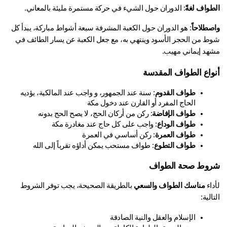
طواف لغةً
: الدوران حول الشيء في حركة مستمرة مليئة بالمعاني.
صطلاحاً
: هو الدوران حول الكعبة المشرفة سبعة أشواط مباركة، يبدأ كل 
شوط من الحجر الأسود وينتهي به، مع جعل الكعبة عن يسار الطائف في 
هد إيماني مهيب.
واع الطواف المقدسة
طواف القدوم
: سنة عند الجمهور، و واجب عند المالكية، يؤديه 
الحاج المفرد أو القارن عند دخول مكة
طواف الإفاضة
: ركن من أركان الحج، لا يصح الحج بدونه
طواف الوداع
: واجب على كل حاج عند مغادرة مكة
طواف العمرة
: ركن أساسي في العمرة
طواف التطوع
: طواف مستحب يمكن أداؤه تقرباً إلى الله
وط صحة الطواف
اء 
مناسك الطواف والسعي
 بالطريقة الصحيحة، يجب توفر الشروط 
الية:
الإسلام والعقل والنية الصادقة