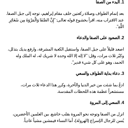
بعد إتمام الطواف وصلاة ركعتين خلف مقام إبراهيم، توجه إلى جبل الصفا. 
عند الاقتراب منه، اقرأ بخشوع قوله تعالى: "إِنَّ الصَّفَا وَالْمَرْوَةَ مِن شَعَائِرِ 
ّهِ".
اصعد قليلاً على جبل الصفا، واستقبل الكعبة المشرفة، وارفع يديك بتذلل، 
وكبّر ثلاث مرات، وقل: "لا إله إلا الله وحده لا شريك له، له الملك وله 
حمد، وهو على كل شيء قدير".
ادعُ بما شئت من خير الدنيا والآخرة، وكرر هذا الدعاء ثلاث مرات، 
تشعراً عظمة هذه اللحظات المقدسة.
انزل من الصفا وتوجه نحو المروة بقلب خاشع. بين العلمين الأخضرين، 
ن للرجال الإسراع (الهرولة)، أما النساء فيمشين مشياً عادياً.