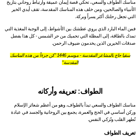
مناسك الطواف والسعي، تحكي قصة إيمان عميقة وارتباط روحاني بتاريخ 
الأنبياء والصالحين، ومن خلف هذه المناسك المقدسة، تقف أيدي الخير 
ي تجعل رحلتك أكثر يسراً وبركة.
فمن الماء البارد الذي يروي عطشك بين الأشواط، إلى الوجبة المغذية التي 
تمدك بالطاقة، إلى المظلة التي تحميك من حر الشمس - كل هذا بفضل 
قات الخيرين الذين يخدمون ضيوف الرحمن.
سقيا حاج بالمشاعر المقدسة - موسم 1446 "كن جزءاً من هذه المناسك
المقدسة"
الطواف: تعريفه وأركانه
مناسك الطواف والسعي تبدأ بالطواف، وهو من أعظم شعائر الإسلام 
وركن أساسي في الحج والعمرة، يجمع بين الروحانية والجسد في عبادة 
طهر القلب وتُزكي النفس.
ريف الطواف