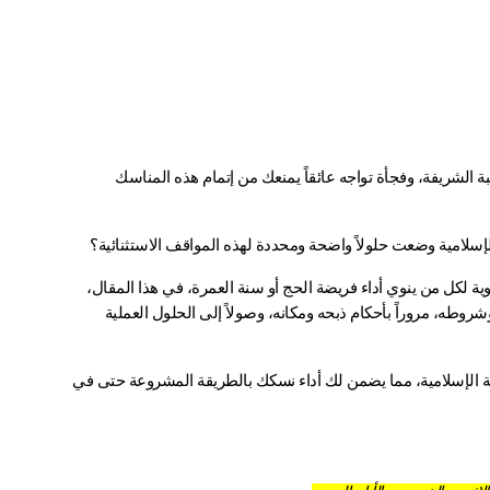
تخيل نفسك وقد بدأت رحلة الحج المقدسة، قلبك مليء بالشوق لرؤية الكعبة الشريفة، وفجأة تواجه عائقاً يمنعك من إتمام هذه المناسك 
سلامية وضعت حلولاً واضحة ومحددة لهذه المواقف الاستثنائية؟
 ليس مجرد معرفة فقهية نظرية، بل ضرورة حيوية لكل من ينوي أداء فريضة الحج أو سنة العمرة، في هذا المقال، 
ستتعرف كل ما تحتاج معرفته حول هذا الموضوع الحيوي، بدءاً من تعريفه وشروطه، مروراً بأحكام ذبحه ومكانه، وصولاً إلى الحلول العملية 
في هذا المقال نساعدك على اتخاذ القرارات الصحيحة وفقاً لتعاليم الشريعة الإسلامية، مما يضمن لك أداء نسكك بالطريقة المشروعة حتى في 