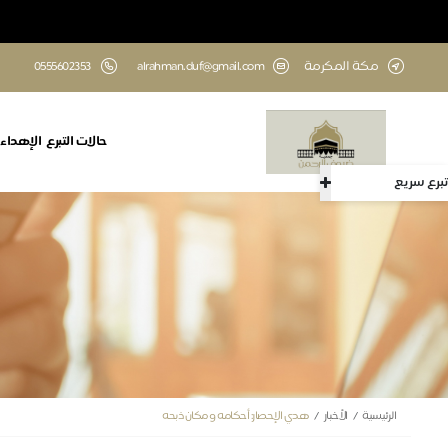
مكة المكرمة
alrahman.duf@gmail.com
‎0555602353
حالات التبرع
الإهداء
تبرع سريع
الرئيسية
الأخبار
هدي الإحصار: أحكامه و مكان ذبحه