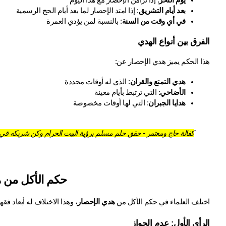
بعد أيام التشريق
: إذا امتد الإحصار لما بعد أيام الحج الرسمية
في أي وقت من السنة
: بالنسبة لمن يؤدي العمرة
الفرق بين أنواع الهدي
هذا الحكم يميز هدي الإحصار عن:
هدي التمتع والقران
: الذي له أوقات محددة
الأضاحي
: التي ترتبط بأيام معينة
هدايا الجبران
: التي لها أوقات مخصوصة
كفالة حاج ومعتمر - حقق حلم مسلم برؤية البيت الحرام وكن شريكه في ال
حكم الأكل من 
اختلف العلماء في حكم الأكل من 
هدي الإحصار
، وهذا الاختلاف له أبعاد فقه
الرأي الأول: عدم الجواز