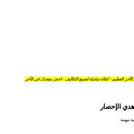
أجر العظيم - كفالة شاملة لجميع التكاليف - احجز مقعدك في الأجر
هدي الإحصار
ية مهمة: