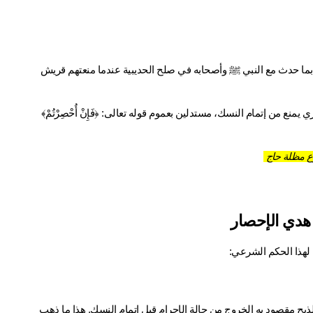
 يرون أن الإحصار يختص بمنع العدو فقط، مستدلين بما حدث مع النبي ﷺ وأصحابه في صلح الحديبية عندما منعتهم قريش 
 يرون أن الإحصار يشمل كل عائق قهري يمنع من إتمام النسك، مستدلين بعموم قوله تعالى: ﴿فَإِنْ أُحْصِرْتُمْ﴾ 
 مظلة حاج
هدي الإحصار
 لهذا الحكم الشرعي:
 يجب على المحصر أن ينوي التحلل عند ذبح الهدي، لأن هذا الذبح مقصود به الخروج من حالة الإحرام قبل إتمام النسك. هذا ما ذهب 