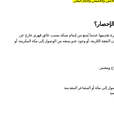
اثنين والخميس والأيام البيض
الإحصار؟
 هو الذبيحة المخصوصة التي يجب على المحرم بالحج أو العمرة تقديمها عندما يُمنع من إتمام نسكه بسبب عائق قهري خارج عن 
إرادته. هذا العائق قد يكون مرضاً شديداً يعجزه عن إكمال أداء الحج، أو فقدان النفقة اللازمة، أو وجود عدو يمنعه من الوصول إلى مكة المكرمة، أو 
ج ومعتمر:
لوصول إلى مكة أو المشاعر المقدسة
حة