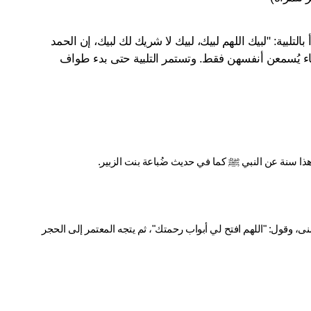
ثم يُستحب صلاة ركعتين، ثم التلفظ بالنية:"لبيك اللهم عمرة"، ويبدأ بالتلبية: "لبيك اللهم لبيك، لبيك لا شريك لك لبيك، إن الحمد 
والنعمة لك والملك لا شريك لك"، يرفع الرجال أصواتهم بها، والنساء يُسمعن أنفسهن فقط. وتستمر التلبية حتى بدء طواف 
 سنة عن النبي ﷺ كما في حديث ضُباعة بنت الزبير.
يُعد الطواف من أهم أركان العمرة، ويبدأ بدخول المسجد الحرام بالقدم اليمنى، وقول: "اللهم افتح لي أبواب رحمتك"، ثم يتجه المعتمر إلى الحجر 