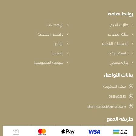
بط هامة
الات التبرع
الإهداءات
لة التبرعات
تراخيص الجمعية
لحسابات البنكية
الأخبار
اسبة الزكاة
اتصل بنا
دارة حسابي
سياسة الخصوصية
نات التواصل
مكة المكرمة
‎0555602353
alrahman.duf@gmail.com
قة الدفع