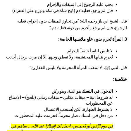
يجب عليه الرجوع إلى الميقات والإحرام
فإن لم يرجع، فعليه دم (ذبح شاة في مكة وتوزع على الفقراء)
قال الشيخ ابن باز رحمه الله: "من تجاوز الميقات بدون إحرام، فعليه 
جوع، فإن لم يرجع وأحرم من دونه فعليه دم." 
لا تلبس لباساً خاصاً للإحرام
تُحرم بثيابها المحتشمة، ولا تغطي وجهها إلا إن مرت برجال أجانب
 النبي ﷺ: "لا تنتقب المرأة المحرمة ولا تلبس القفازين" 
اصة:
الدخول في النسك
 هو النية، وهو ركن
له شروط: نية – ميقات مكاني – ميقات زماني (للحج) – الامتناع 
عن المحظورات
لا يشترط الطهارة، لكن يُستحب الاغتسال
من دخل في النسك، صار محرماً، فحرمت عليه المحظورات
في يوم الإثنين أو الخميس، اجعل لك إفطارًا عند الله… ساهم في