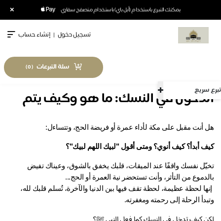
×
يمكنك التبرع باستخدام (أبل باي) باستخدام متصفح سفاري
تسجيل دخول
|
إنشاء حساب
سلة التبرعات
)
0
(
سريع
لدخول في النسك: ما هو وكيف يتم
 أنت مقبل على مكة لأداء عمرة أو فريضة الحج، وتتساءل:
ف أبدأ؟ كيف أنوي؟ ومتى أقول "لبيك اللهم لبيك"؟
تخيّل نفسك واقفًا عند الميقات، قلبك يخفق بالشوق، وعيناك تفيض 
دموع من التأثر، وأنت تستحضر نية العمرة أو الحج...
 إنها لحظة عظيمة، لحظة تقف فيها بين الدنيا والآخرة، تُسلم قلبك لله، 
دأ الرحلة إلى رحمته ومغفرته.
ن كيف تدخل في النسك كما فعل النبي ﷺ؟