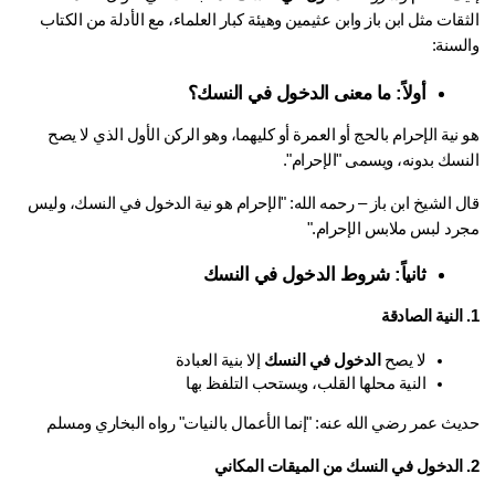
الثقات مثل ابن باز وابن عثيمين وهيئة كبار العلماء، مع الأدلة من الكتاب 
لسنة:
أولاً: ما معنى الدخول في النسك؟
هو نية الإحرام بالحج أو العمرة أو كليهما، وهو الركن الأول الذي لا يصح 
نسك بدونه، ويسمى "الإحرام".
قال الشيخ ابن باز – رحمه الله: "الإحرام هو نية الدخول في النسك، وليس 
رد لبس ملابس الإحرام." 
ثانياً: شروط الدخول في النسك
لا يصح 
الدخول في النسك
 إلا بنية العبادة
النية محلها القلب، ويستحب التلفظ بها
يث عمر رضي الله عنه: "إنما الأعمال بالنيات" رواه البخاري ومسلم