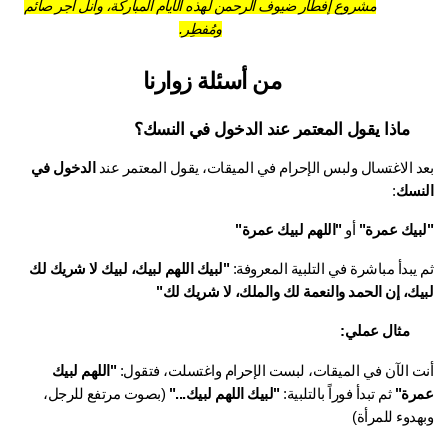
مشروع إفطار ضيوف الرحمن لهذه الأيام المباركة، وانل أجر صائم
ومُفطِر.
من أسئلة زوارنا
ماذا يقول المعتمر عند الدخول في النسك؟
د الاغتسال ولبس الإحرام في الميقات، يقول المعتمر عند 
الدخول في 
نسك
:
بيك عمرة"
 أو 
"اللهم لبيك عمرة"
يبدأ مباشرة في التلبية المعروفة: 
"لبيك اللهم لبيك، لبيك لا شريك لك 
يك، إن الحمد والنعمة لك والملك، لا شريك لك"
مثال عملي:
ت الآن في الميقات، لبست الإحرام واغتسلت، فتقول: 
"اللهم لبيك 
رة"
 ثم تبدأ فوراً بالتلبية: 
"لبيك اللهم لبيك..."
 (بصوت مرتفع للرجل، 
دوء للمرأة)