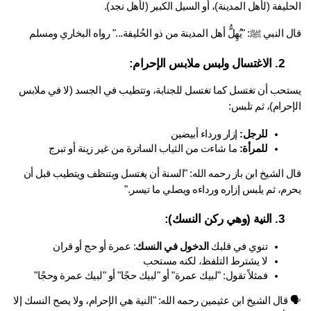
ليفة (لأهل المدينة)، أو السيل الكبير (لأهل نجد).
 النبي ﷺ: "يُهِلُّ أهل المدينة من ذو الحُليفة..." رواه البخاري ومسلم
2. الاغتسال ولبس ملابس الإحرام:
يستحب أن تغتسل كما تغتسل للجنابة، وتتطيب في الجسد (لا في ملابس 
حرام)، ثم تلبس:
للرجل:
 إزار ورداء أبيضين
للمرأة:
 ما شاءت من الثياب الساترة من غير زينة أو تبرج
قال الشيخ ابن باز رحمه الله: "السنة أن يغتسل ويتنظف ويتطيب قبل أن 
رم، ثم يلبس إزاره ورداءه ويصلي ما تيسر."
3. النية (وهي ركن النسك):
تنوي في قلبك 
الدخول في النسك
: عمرة أو حج أو قران
لا يشترط التلفظ، لكنه مستحب
فمثلاً تقول: "لبيك عمرة" أو "لبيك حجًا" أو "لبيك عمرة وحجًا"
🗣 قال الشيخ ابن عثيمين رحمه الله: "النية هي الإحرام، ولا يصح النسك إلا 