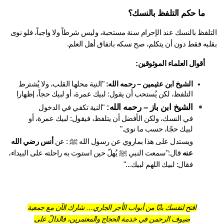
ما حكم التلفظ بالنسك؟
التلفظ بالنسك عند الإحرام سنة مستحبة، وليس شرطاً ولا واجباً، فلو نوى 
لبه فقط دون أن يتكلم، صح نسكه باتفاق أهل العلم.
أقوال العلماء الموثوقين:
الشيخ ابن عثيمين – رحمه الله:
 "النية محلها القلب، ولا يُشترط 
التلفظ، لكن يُستحب أن يقول: لبيك عمرة، أو لبيك حجاً، إظهارا
الشيخ ابن باز – رحمه الله: 
"النية تكفي في الدخول 
في النسك، ولكن الأفضل أن يتلفظ، فيقول: لبيك عمرة، أو 
لبيك حجًا، حسب ما نوى."
ويستدل على هذا بماروي عن رسول الله ﷺ : عن 
أنس رضي الله 
عنه
 قال:"سمعت النبي ﷺ يُهلّ حين استوت به راحلته على البيداء، 
فقال: لبيك اللهم لبيك..."
افتح لنفسك بابًا من أبواب الأجر الجاري… شارك الآن مع جمعية
ضيوف الرحمن في خدمة الحجاج والمعتمرين، فالدالّ على