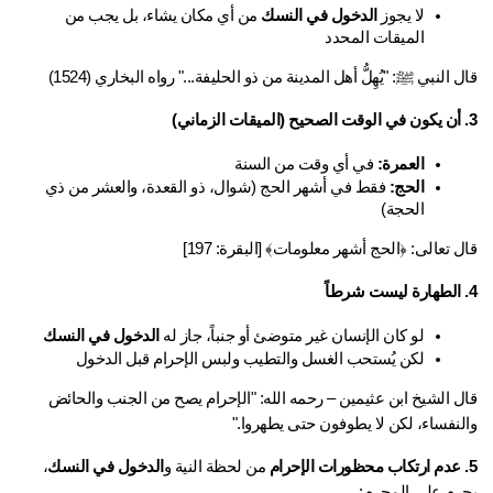
لا يجوز 
الدخول في النسك
 من أي مكان يشاء، بل يجب من 
الميقات المحدد
 النبي ﷺ: "يُهِلُّ أهل المدينة من ذو الحليفة..." رواه البخاري (1524)
العمرة:
 في أي وقت من السنة
الحج:
 فقط في أشهر الحج (شوال، ذو القعدة، والعشر من ذي 
الحجة)
 تعالى: ﴿الحج أشهر معلومات﴾ [البقرة: 197]
لو كان الإنسان غير متوضئ أو جنباً، جاز له 
الدخول في النسك
لكن يُستحب الغسل والتطيب ولبس الإحرام قبل الدخول
قال الشيخ ابن عثيمين – رحمه الله: "الإحرام يصح من الجنب والحائض 
لنفساء، لكن لا يطوفون حتى يطهروا." 
 من لحظة النية و
الدخول في النسك
، 
رم على المحرم: