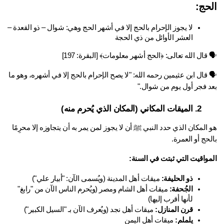
حج:
لا يجوز الإحرام بالحج إلا في أشهر الحج وهي: شوال – ذو القعدة – 
العشر الأوائل من ذي الحجة
قال الله تعالى: ﴿الحج أشهر معلومات﴾ [البقرة: 197]
🗣 قال ابن عثيمين رحمه الله: "لا يصح الإحرام بالحج إلا في أشهره، وهو ما 
د فجر أول يوم من شوال." 
الميقات المكاني (المكان الذي يُحرم منه)
هو المكان الذي حدد النبي ﷺ أن لا يجوز لمن يمر به أن يتجاوزه إلا محرِمًا 
حج أو العمرة.
مواقيت التي ثبتت في السنة:
ذو الحليفة:
 ميقات أهل المدينة (ويُسمى الآن: "أبيار علي")
الجُحفة:
 ميقات أهل الشام ومصر (ويُحرم الناس الآن من "رابغ" 
لأنها أقرب إليها)
قرن المنازل:
 ميقات أهل نجد (ويُعرف الآن بـ "السيل الكبير")
يلملم:
 ميقات أهل اليمن