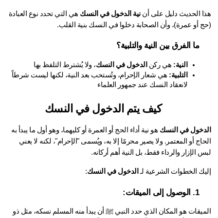
ا الحديث دليل على أن 
نية الدخول في النسك
 هي التي تحدد نوع العبادة 
ج أو عمرة)، وأن الصحابة دخلوا في النسك بنية القلب.
ما الفرق بين النية والتلبية؟
النية:
 هي ركن 
الدخول في النسك
، ولا يُشترط التلفظ بها
التلبية:
 هي شعار الإحرام، وتُستحب بعد النية، لكنها ليست شرطاً 
لانعقاد النسك عند جمهور العلماء
كيف يتم الدخول في النسك
دخول في النسك
 هو نية أداء الحج أو العمرة أو كليهما، وهو أول ما يبدأ به 
الحاج أو المعتمر. ولا يصير محرمًا إلا به، ويُسمى "الإحرام"، لكنه لا يعني 
 الإزار والرداء فقط، بل النية أهم أركانه.
يك الخطوات الشرعية لـ 
الدخول في النسك
:
1. الوصول إلى الميقات:
الميقات هو المكان الذي حدد النبي ﷺ أن يبدأ منه المسلم نسكه، مثل ذو 