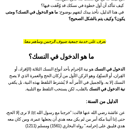
ما هو الدخول في النسك؟ ومتى 
ون؟ وكيف يتم بالشكل الصحيح؟
تعرف على خدمة جمعية ضيوف الرحمن وساهم معنا
ما هو الدخول في النسك؟
دخول في النسك
 هو نية الإحرام بأحد أنواع النسك الثلاثة (الإفراد، أو 
القِران، أو التمتّع)، وهو الركن الأول من أركان الحج والعمرة الذي لا يصح 
سك إلا به. والجميل في الأمر أنه لا يُشترط التلفظ بهذه النية، بل يكفي 
ة الدخول في النسك
 بالقلب، لكن يستحب التلفظ مع التلبية.
الدليل من السنة:
عن عائشة رضي الله عنها قالت: "خرجنا مع رسول الله ﷺ لا نرى إلا الحج، 
حتى إذا أتينا مكة أمر من لم يكن معه هدي أن يجعلها عمرة، ومن كان معه 
 فليبق على إحرامه." رواه البخاري (1561) ومسلم (1211)