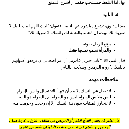
ا، أما التلفظ فمستحب فقط." (الشرح الممتع)
4. التلبية:
بعد أن تنوي، تشرع مباشرة في التلبية، فتقول: "لبيك اللهم لبيك، لبيك لا 
يك لك لبيك، إن الحمد والنعمة لك والملك، لا شريك لك"
يرفع الرجل صوته
والمرأة تسمع نفسها فقط
قال النبي ﷺ: "أتاني جبريل فأمرني أن آمر أصحابي أن يرفعوا أصواتهم 
إهلال." رواه الترمذي وصحّحه الألباني
ملاحظات مهمة:
لا تدخل في النسك إلا بعد أن تتهيأ بالاغتسال ولبس الإحرام
لبس ملابس الإحرام ليس هو الإحرام، بل الإحرام هو النية
لا تتجاوز الميقات بدون نية النسك، إلا إن رجعت وأحرمت منه
هل تعلم كم يعاني الحاجّ الكبير أو المريض في التنقل؟ تبرّع بـ عربة ضيف
الرحمن، وساهم في تخفيف مشقة الطواف والسعي عنهم.