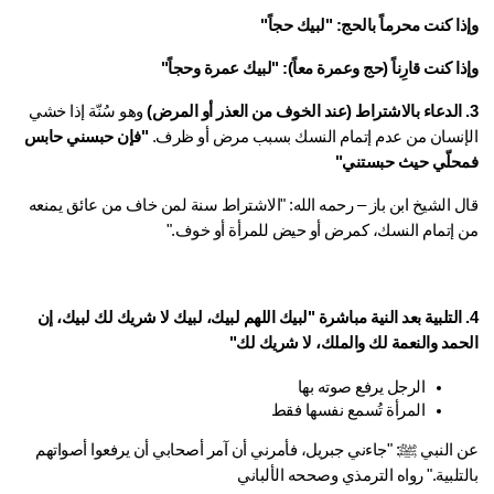
ا كنت محرماً بالحج:
"لبيك حجاً"
ا كنت قارِناً (حج وعمرة معاً):
"لبيك عمرة وحجاً"
 وهو سُنّة إذا خشي 
إنسان من عدم إتمام النسك بسبب مرض أو ظرف. 
"فإن حبسني حابس 
حلّي حيث حبستني"
قال الشيخ ابن باز – رحمه الله: "الاشتراط سنة لمن خاف من عائق يمنعه 
 إتمام النسك، كمرض أو حيض للمرأة أو خوف." 
"لبيك اللهم لبيك، لبيك لا شريك لك لبيك، إن 
حمد والنعمة لك والملك، لا شريك لك"
الرجل يرفع صوته بها
المرأة تُسمع نفسها فقط
عن النبي ﷺ: "جاءني جبريل، فأمرني أن آمر أصحابي أن يرفعوا أصواتهم 
تلبية." رواه الترمذي وصححه الألباني