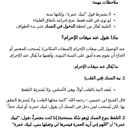
ملاحظات مهمة:
لا يشترط قول "لبيك عمرة"، ولكنها سنة
لو نوى في قلبه فقط، صح إحرامه باتفاق العلماء
التلبية تُقال من لحظة 
الدخول في النسك
 حتى بدء الطواف
ماذا نقول عند ميقات الإحرام؟
عند الوصول إلى ميقات الإحرام (الميقات المكاني)، يُستحب للمعتمر أو 
اج أن يقوم بعدة أمور على السنة النبوية، وأهمها ما يُقال عند الإحرام.
ما يُقال عند ميقات الإحرام:
يُعقد النية بالقلب أولاً، وهي الأساس، ولا يُشترط التلفظ
قال الشيخ ابن عثيمين – رحمه الله: "النية محلها القلب، ولا يُشترط النطق 
ا، لكن يُستحب لمن دخل في النسك أن يقول: لبيك عمرة، أو لبيك حجاً." 
إذا كنت معتمراً، تقول:
"لبيك 
رة"
 أو 
"اللهم إني أريد العمرة فيسرها لي وتقبلها مني، لبيك عمرة"