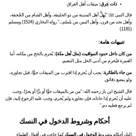
ذات عِرق:
 ميقات أهل العراق
قال النبي ﷺ: "يُهِلُّ أهل المدينة من ذو الحليفة، وأهل الشام من الجُحفة، 
وأهل نجد من قرن، وأهل اليمن من يلملم..." رواه البخاري (1524) ومسلم 
تنبيهات هامة:
 كان داخل حدود المواقيت (مثل أهل مكة):
 يُحرم بالحج من مكانه، أما 
مرة فيُحرم من أدنى الحل مثل التنعيم.
 جاء بالطائرة:
 يجب أن يُحرم إذا اقترب من الميقات جوًّا، قبل تجاوزه، 
و ببضع دقائق.
قال الشيخ ابن باز رحمه الله: "من مر بالميقات جوًّا أو برًّا أو بحرًا، وجب 
عليه أن يُحرم إذا حاذاه، فإن تجاوزه ولم يُحرم، وجب عليه الرجوع إليه، فإن 
يرجع فعليه دم."
أحكام وشروط الدخول في النسك
يك أحكام وشروط 
الدخول في النسك
 كما جاءت في أقوال العلماء 