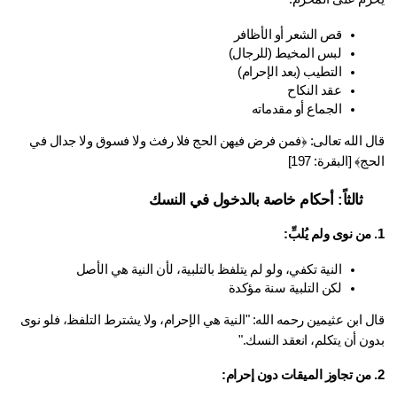
قص الشعر أو الأظافر
لبس المخيط (للرجال)
التطيب (بعد الإحرام)
عقد النكاح
الجماع أو مقدماته
قال الله تعالى: ﴿فمن فرض فيهن الحج فلا رفث ولا فسوق ولا جدال في 
ج﴾ [البقرة: 197]
ثالثاً: أحكام خاصة بالدخول في النسك
النية تكفي، ولو لم يتلفظ بالتلبية، لأن النية هي الأصل
لكن التلبية سنة مؤكدة
قال ابن عثيمين رحمه الله: "النية هي الإحرام، ولا يشترط التلفظ، فلو نوى 
ن أن يتكلم، انعقد النسك." 