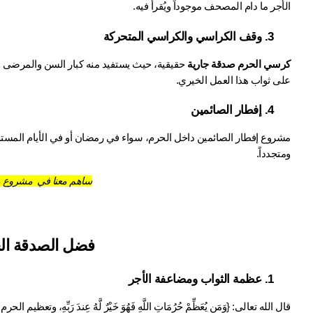
الأجر ما دام المصحف موجوداً ويُقرأ فيه.
3. وقف الكراسي والكراسي المتحركة
كرسي الحرم صدقة جارية
على ثواب هذا العمل الخيري.
4. إفطار الصائمين
ومتجدداً.
ساهم معنا في مشروع 
فضل الصدقة الج
1. عظمة الثواب ومضاعفة الأجر
قال الله تعالى: {وَمَن يُعَظِّمْ حُرُمَاتِ اللَّهِ فَهُوَ خَيْرٌ لَّهُ عِندَ رَبِّهِ