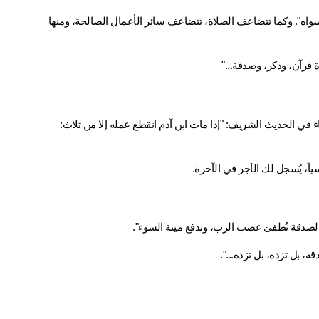
كما قال النبي ﷺ: "صلاة في المسجد الحرام خير من مائة ألف صلاة فيما سواه". وكما تتضاعف الصلاة، تتضاعف سائر الأعمال الصالحة، ومنها 
 قرآن، وذكر، وصدقة..."
 تحقق لك الأجر المستمر حتى بعد وفاتك، كما جاء في الحديث الشريف: "إذا مات ابن آدم انقطع عمله إلا من ثلاث: 
اً، يُسجل لك الأجر في الآخرة.
 "الصدقة تُطفئ غضب الرب، وتدفع ميتة السوء".
، بل تزده، بل تزده...".