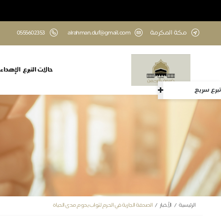
مكة المكرمة
alrahman.duf@gmail.com
‎0555602353
حالات التبرع
الإهداء
تبرع سريع
الرئيسية
الأخبار
الصدقة الجارية في الحرم لثواب يدوم مدى الحياة