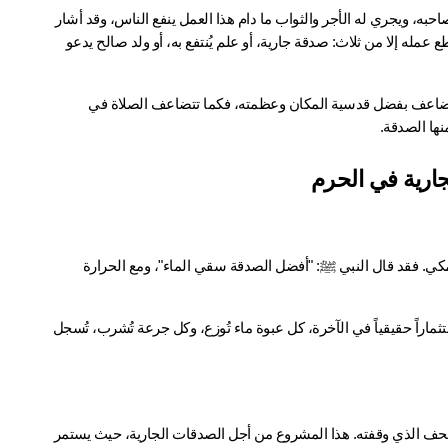
الصدقة الجارية هي العمل الخيري الذي يبقى نفعه مستمراً حتى بعد وفاة صاحبه، ويجري له الأجر والثواب ما دام هذا العمل ينفع الناس، وقد أشار 
النبي ﷺ إلى هذا المفهوم العظيم في حديثه الشريف: "إذا مات ابن آدم انقطع عمله إلا من ثلاث: صدقة جارية، أو علم يُنتفع به، أو ولد صالح يدعو 
 المكي الشريف، فإن أجرها يتضاعف بفضل قدسية المكان وعظمته، فكما تتضاعف الصلاة في 
ها الصدقة.
جارية في الحرم
تُعتبر سقيا الماء من أعظم الصدقات وأكثرها استدامة، خاصة في الحرم المكي. فقد قال النبي ﷺ: "أفضل الصدقة سقي الماء"، ومع الحرارة 
 تجعل من سقيا الماء في هذا المكان المقدس استثماراً حقيقياً في الآخرة، كل عبوة ماء تُوزع، وكل جرعة تُشرب، تُسجل 
مشروع "وقف مصحف" يتيح لك المشاركة في أجر كل حرف يُقرأ من المصحف الذي وقفته. هذا المشروع من أجل الصدقات الجارية، حيث يستمر 