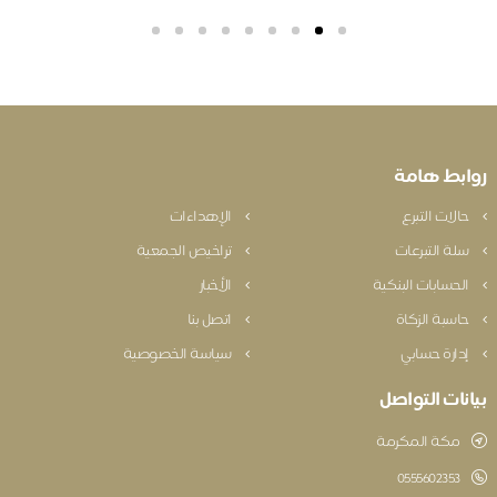
بط هامة
الات التبرع
الإهداءات
لة التبرعات
تراخيص الجمعية
لحسابات البنكية
الأخبار
اسبة الزكاة
اتصل بنا
دارة حسابي
سياسة الخصوصية
نات التواصل
مكة المكرمة
‎0555602353