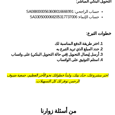
حويل البنكي المباشر:
حساب الراجحي: SA0880000563608016666991
حساب الإنماء: SA3305000068205317737006
وات التبرع:
اختر طريقة الدفع المناسبة لك
حدد المبلغ الذي تريد التبرع به
أرسل إيصال التحويل (في حالة التحويل البنكي) على واتساب
استلم التوثيق على الواتساب
ختر مشروعك، حدّد نيتك، وابدأ خطواتك نحو الأجر العظيم، جمعية ضيوف
الرحمن توفر لك كل التسهيلات.
من أسئلة زوارنا 