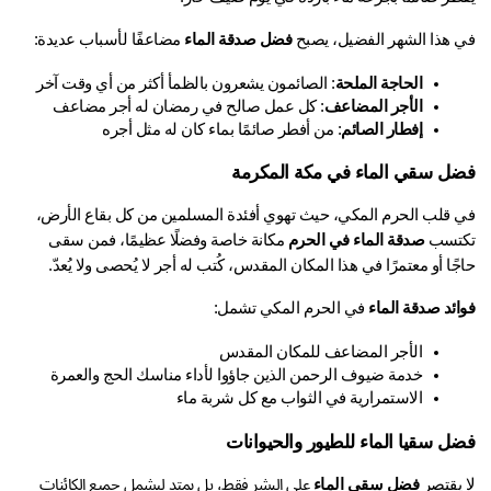
 هذا الشهر الفضيل، يصبح 
فضل صدقة الماء
 مضاعفًا لأسباب عديدة:
الحاجة الملحة
: الصائمون يشعرون بالظمأ أكثر من أي وقت آخر
الأجر المضاعف
: كل عمل صالح في رمضان له أجر مضاعف
إفطار الصائم
: من أفطر صائمًا بماء كان له مثل أجره
ل سقي الماء في مكة المكرمة
في قلب الحرم المكي، حيث تهوي أفئدة المسلمين من كل بقاع الأرض، 
تسب 
صدقة الماء في الحرم
 مكانة خاصة وفضلًا عظيمًا، فمن سقى 
ًا أو معتمرًا في هذا المكان المقدس، كُتب له أجر لا يُحصى ولا يُعدّ.
ائد صدقة الماء
 في الحرم المكي تشمل:
الأجر المضاعف للمكان المقدس
خدمة ضيوف الرحمن الذين جاؤوا لأداء مناسك الحج والعمرة
الاستمرارية في الثواب مع كل شربة ماء
ل سقيا الماء للطيور والحيوانات
يقتصر 
فضل سقي الماء
 على البشر فقط، بل يمتد ليشمل جميع الكائنات 