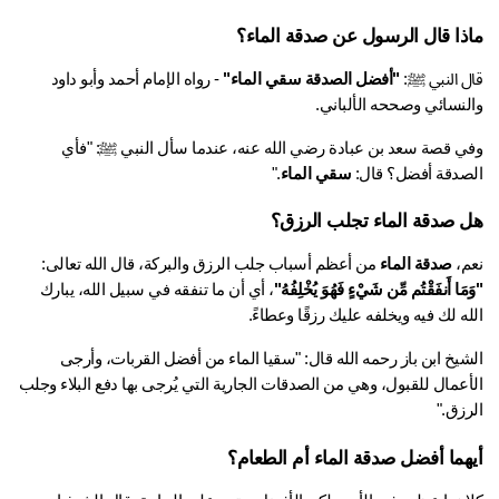
ذا قال الرسول عن صدقة الماء؟
 النبي ﷺ: 
"أفضل الصدقة سقي الماء"
 - رواه الإمام أحمد وأبو داود 
لنسائي وصححه الألباني.
وفي قصة سعد بن عبادة رضي الله عنه، عندما سأل النبي ﷺ: "فأي 
صدقة أفضل؟ قال: 
سقي الماء
."
 صدقة الماء تجلب الرزق؟
، 
صدقة الماء
 من أعظم أسباب جلب الرزق والبركة، قال الله تعالى: 
َا أَنفَقْتُم مِّن شَيْءٍ فَهُوَ يُخْلِفُهُ"
، أي أن ما تنفقه في سبيل الله، يبارك 
ه لك فيه ويخلفه عليك رزقًا وعطاءً.
الشيخ ابن باز رحمه الله قال: "سقيا الماء من أفضل القربات، وأرجى 
الأعمال للقبول، وهي من الصدقات الجارية التي يُرجى بها دفع البلاء وجلب 
زق."
هما أفضل صدقة الماء أم الطعام؟