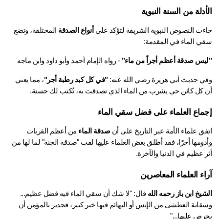
أدلة من السنة النبوية
ءت النصوص النبوية الشريفة لتؤكد على 
أنواع الصدقة
 المختلفة، وتضع 
ي الماء في المقدمة:
يس صدقة أعظم أجراً من ماء"
 - رواه الإمام أحمد وأبو داود وابن ماجه
ي حديث أبي هريرة رضي الله عنه: 
"في كل كبد رطبة أجر"
، مما يعني 
 كل كائن حي يشرب من الماء الذي تصدقت به، تُكتب لك حسنة.
ماع العلماء على فضل سقي الماء
ق علماء الأمة عبر التاريخ على أن 
صدقة الماء
 من أعظم القربات 
وأدومها أجرًا، فقد أطلق بعض العلماء عليها لقب "صدقة الجنة" لما لها من 
 عظيم في الدنيا والآخرة.
اء العلماء المعاصرين
يخ ابن باز رحمه الله
 قال: "لا شك أن سقي الماء فيه فضل عظيم... 
وسقاية العطشى من الإنس أو البهائم فيها خير كبير، فجدير بالمؤمن أن 
رص عليها..."