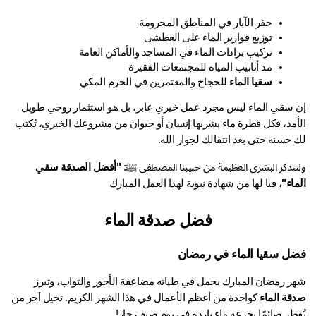
حفر الآبار في المناطق المحرومة
توزيع قوارير الماء على العطشى
تركيب برادات الماء في المساجد والأماكن العامة
مد أنابيب المياه للمجتمعات الفقيرة
سقيا الماء
 للحجاج والمعتمرين في الحرم المكي
إن سقي الماء ليس مجرد عمل خيري عابر، بل هو استثمار روحي طويل 
الأمد، فكل قطرة ماء يشربها إنسان أو حيوان من مشروعك الخيري، تُكتب 
حسنة حتى بعد انتقالك لجوار الله.
تذكر البشرى العظيمة من حبيبنا المصطفى ﷺ: 
"أفضل الصدقة سقي 
اء"
، فيا لها من شهادة نبوية لهذا العمل المبارك
فضل صدقة الماء
ل سقيا الماء في رمضان
ر رمضان المبارك يحمل في طياته مضاعفة الأجور والثواب، وتبرز 
قة الماء
 كواحدة من أعظم الأعمال في هذا الشهر الكريم. تخيل أجر من 
فطر صائمًا بجرعة ماء باردة في يوم صيف حار!