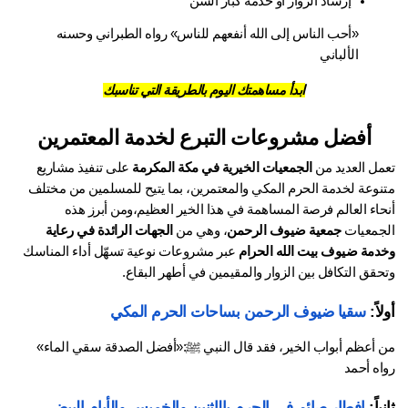
إرشاد الزوار أو خدمة كبار السن
«أحب الناس إلى الله أنفعهم للناس» رواه الطبراني وحسنه 
الألباني
ابدأ مساهمتك اليوم بالطريقة التي تناسبك
أفضل مشروعات التبرع لخدمة المعتمرين
مل العديد من 
الجمعيات الخيرية في مكة المكرمة
 على تنفيذ مشاريع 
متنوعة لخدمة الحرم المكي والمعتمرين، بما يتيح للمسلمين من مختلف 
أنحاء العالم فرصة المساهمة في هذا الخير العظيم،ومن أبرز هذه 
جمعيات 
جمعية ضيوف الرحمن
، وهي من 
الجهات الرائدة في رعاية 
دمة ضيوف بيت الله الحرام
 عبر مشروعات نوعية تسهّل أداء المناسك 
قق التكافل بين الزوار والمقيمين في أطهر البقاع.
اً:
 سقيا ضيوف الرحمن بساحات الحرم المكي
من أعظم أبواب الخير، فقد قال النبي ﷺ:«أفضل الصدقة سقي الماء» 
ه أحمد 
ياً: 
إفطار صائم في الحرم بالإثنين والخميس والأيام البيض