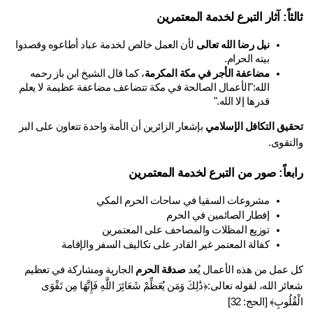
ثاً: آثار التبرع لخدمة المعتمرين
نيل رضا الله تعالى
 لأن العمل خالص لخدمة عباد أطاعوه وقصدوا 
بيته الحرام.
مضاعفة الأجر في مكة المكرمة
، كما قال الشيخ ابن باز رحمه 
الله:"الأعمال الصالحة في مكة تتضاعف مضاعفة عظيمة لا يعلم 
قدرها إلا الله."
قيق التكافل الإسلامي
 بإشعار الزائرين أن الأمة واحدة تتعاون على البر 
لتقوى.
بعاً: صور من التبرع لخدمة المعتمرين
مشروعات السقيا في ساحات الحرم المكي
إفطار الصائمين في الحرم 
توزيع المظلات والمصاحف على المعتمرين
كفالة المعتمر غير القادر على تكاليف السفر والإقامة
 عمل من هذه الأعمال يُعد 
صدقة الحرم
 الجارية ومشاركة في تعظيم 
شعائر الله، لقوله تعالى:﴿ذَٰلِكَ وَمَن يُعَظِّمْ شَعَائِرَ اللَّهِ فَإِنَّهَا مِن تَقْوَى 
قُلُوبِ﴾ [الحج: 32]