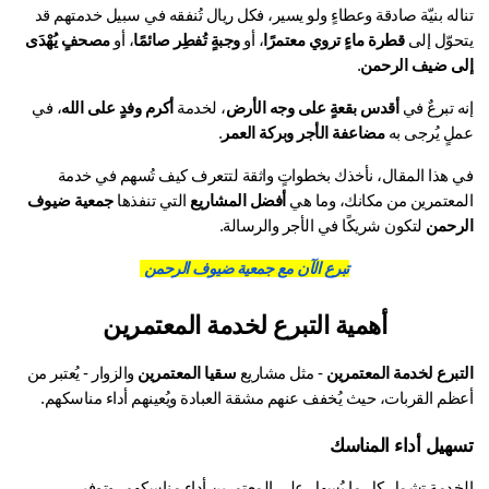
تناله بنيّة صادقة وعطاءٍ ولو يسير، فكل ريال تُنفقه في سبيل خدمتهم قد 
وّل إلى 
قطرة ماءٍ تروي معتمرًا
، أو 
وجبةٍ تُفطِر صائمًا
، أو 
مصحفٍ يُهْدَى 
ى ضيف الرحمن
.
 تبرعٌ في 
أقدس بقعةٍ على وجه الأرض
، لخدمة 
أكرم وفدٍ على الله
، في 
ٍ يُرجى به 
مضاعفة الأجر وبركة العمر
.
في هذا المقال، نأخذك بخطواتٍ واثقة لتتعرف كيف تُسهم في خدمة 
معتمرين من مكانك، وما هي 
أفضل المشاريع
 التي تنفذها 
جمعية ضيوف 
رحمن
 لتكون شريكًا في الأجر والرسالة.
تبرع الآن مع جمعية ضيوف الرحمن 
أهمية التبرع لخدمة المعتمرين
تبرع لخدمة المعتمرين
 - مثل مشاريع 
سقيا المعتمرين
 والزوار - يُعتبر من 
ظم القربات، حيث يُخفف عنهم مشقة العبادة ويُعينهم أداء مناسكهم.
هيل أداء المناسك
الخدمة تشمل كل ما يُسهل على المعتمرين أداء مناسكهم، وتوفير 