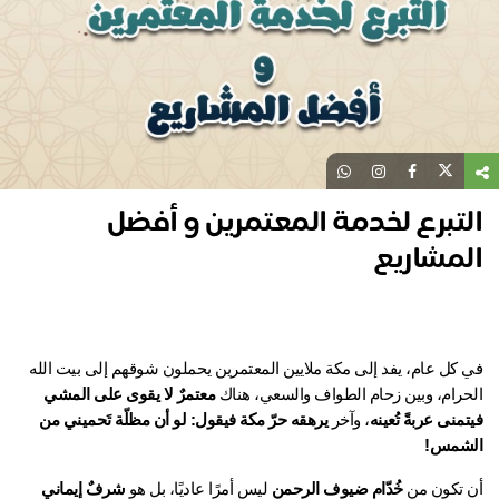
تبرع لخدمة المعتمرين و أفضل
لمشاريع
في كل عام، يفد إلى مكة ملايين المعتمرين يحملون شوقهم إلى بيت الله 
حرام، وبين زحام الطواف والسعي، هناك 
معتمرٌ لا يقوى على المشي 
منى عربةً تُعينه
، وآخر 
يرهقه حرّ مكة فيقول: لو أن مظلّة تَحميني من 
شمس!
 تكون من 
خُدّام ضيوف الرحمن
 ليس أمرًا عاديًا، بل هو 
شرفٌ إيماني