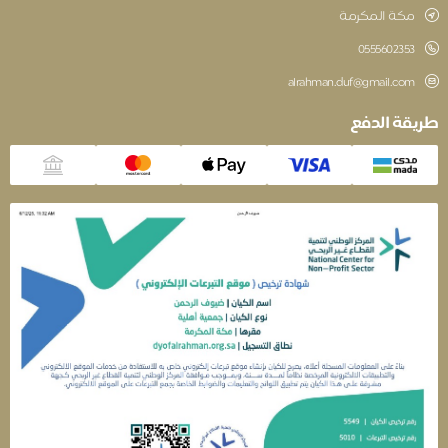
مكة المكرمة
‎0555602353
alrahman.duf@gmail.com
قة الدفع