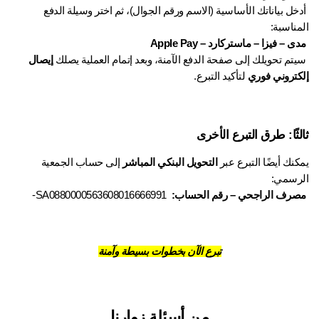
 أدخل بياناتك الأساسية (الاسم ورقم الجوال)، ثم اختر وسيلة الدفع 
ناسبة:
ى – فيزا – ماستركارد – Apple Pay
إيصال 
كتروني فوري
 لتأكيد التبرع.
لثًا: طرق التبرع الأخرى
نك أيضًا التبرع عبر 
التحويل البنكي المباشر
 إلى حساب الجمعية 
رسمي:
رف الراجحي – رقم الحساب: 
 SA0880000563608016666991-
تبرع الآن بخطوات بسيطة وآمنة
من أسئلة زوارنا