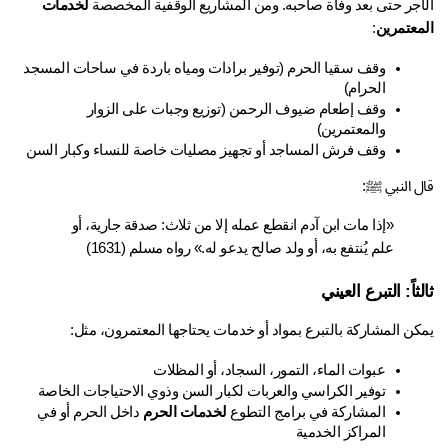
أجر حتى بعد وفاة صاحبه. ومن المشاريع الوقفية المخصصة 
لخدمات 
معتمرين
:
وقف سقيا الحرم (توفير برادات ومياه باردة في ساحات المسجد 
الحرام)
وقف إطعام ضيوف الرحمن (توزيع وجبات على الزوار 
والمعتمرين)
وقف فرش المساجد أو تجهيز مصليات خاصة للنساء وكبار السن
 النبي ﷺ:
«إذا مات ابن آدم انقطع عمله إلا من ثلاث: صدقة جارية، أو 
علم يُنتفع به، أو ولد صالح يدعو له.» رواه مسلم (1631)
ثاً: التبرع العيني
كن المشاركة بالتبرع بمواد أو خدمات يحتاجها المعتمرون، مثل:
عبوات الماء، التمور، السجاد، أو المظلات
توفير الكراسي والعربات لكبار السن وذوي الاحتياجات الخاصة
المشاركة في برامج التطوع 
لخدمات الحرم
 داخل الحرم أو في 
المراكز الخدمية