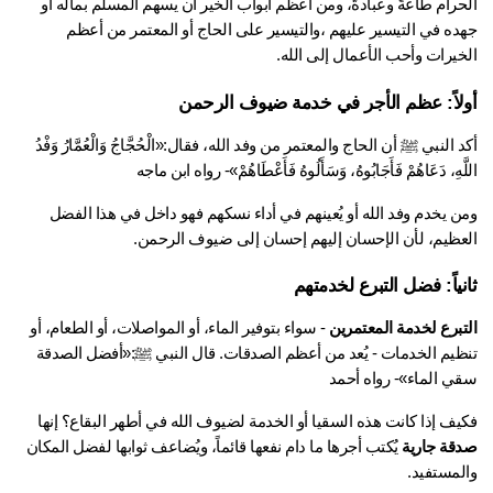
الحرام طاعةً وعبادةً، ومن أعظم أبواب الخير أن يسهم المسلم بماله أو 
جهده في التيسير عليهم ،والتيسير على الحاج أو المعتمر من أعظم 
خيرات وأحب الأعمال إلى الله.
لاً: عظم الأجر في خدمة ضيوف الرحمن
أكد النبي ﷺ أن الحاج والمعتمر من وفد الله، فقال:«الْحُجَّاجُ وَالْعُمَّارُ وَفْدُ 
َّهِ، دَعَاهُمْ فَأَجَابُوهُ، وَسَأَلُوهُ فَأَعْطَاهُمْ»- رواه ابن ماجه 
ومن يخدم وفد الله أو يُعينهم في أداء نسكهم فهو داخل في هذا الفضل 
عظيم، لأن الإحسان إليهم إحسان إلى ضيوف الرحمن.
نياً: فضل التبرع لخدمتهم
تبرع لخدمة المعتمرين
 - سواء بتوفير الماء، أو المواصلات، أو الطعام، أو 
تنظيم الخدمات - يُعد من أعظم الصدقات. قال النبي ﷺ:«أفضل الصدقة 
ي الماء»- رواه أحمد
ف إذا كانت هذه السقيا أو الخدمة لضيوف الله في أطهر البقاع؟ إنها 
قة جارية
 يُكتب أجرها ما دام نفعها قائماً، ويُضاعف ثوابها لفضل المكان 
لمستفيد.