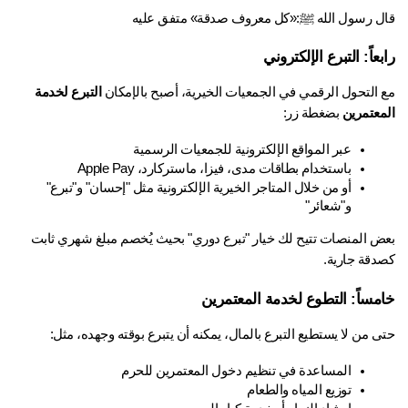
ل رسول الله ﷺ:«كل معروف صدقة» متفق عليه
عاً: التبرع الإلكتروني
 التحول الرقمي في الجمعيات الخيرية، أصبح بالإمكان 
التبرع لخدمة 
معتمرين
 بضغطة زر:
عبر المواقع الإلكترونية للجمعيات الرسمية
باستخدام بطاقات مدى، فيزا، ماستركارد، Apple Pay
أو من خلال المتاجر الخيرية الإلكترونية مثل "إحسان" و"تبرع" 
و"شعائر"
بعض المنصات تتيح لك خيار "تبرع دوري" بحيث يُخصم مبلغ شهري ثابت 
دقة جارية.
مساً: التطوع لخدمة المعتمرين
 من لا يستطيع التبرع بالمال، يمكنه أن يتبرع بوقته وجهده، مثل:
المساعدة في تنظيم دخول المعتمرين للحرم
توزيع المياه والطعام