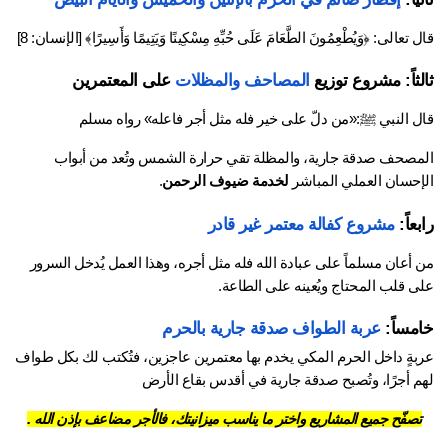
 تعالى: ﴿وَيُطْعِمُونَ الطَّعَامَ عَلَى حُبِّهِ مِسْكِينًا وَيَتِيمًا وَأَسِيرًا﴾ [الإنسان: 8]
لثاً: مشروع توزيع 
المصاحف
والمظلات 
على المعتمرين
ل النبي ﷺ:«من دلّ على خير فله مثل أجر فاعله» رواه مسلم 
المصحف صدقة جارية، والمظلة تقي حرارة الشمس وتُعد من أبواب 
إحسان العملي المباشر 
لخدمة ضيوف الرحمن
.
عاً: 
مشروع كفالة معتمر غير قادر
من أعان مسلماً على عبادة الله فله مثل أجره، وهذا العمل يُدخل السرور 
ى قلب المحتاج ويُعينه على الطاعة.
مساً: 
عربة الطواف صدقة جارية بالحرم
عربةٍ داخل الحرم المكي يخدم بها معتمرين عاجزين، فتُكتب لك بكل طواف 
م أجرًا، وتُصبح صدقة جارية في أقدس بقاع الأرض
صفّح جميع المشاريع واختر ما يناسب ميزانيتك، فالأجر مضاعف بإذن الله .