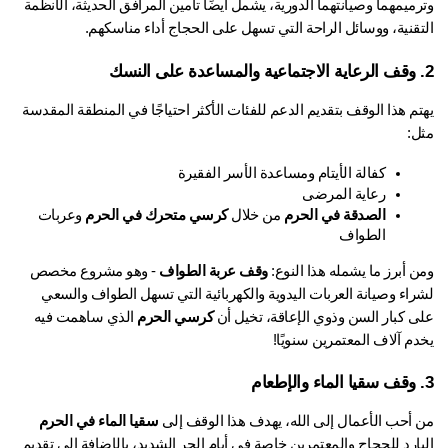
وترميمهما وصيانتهما الدورية، يشمل أيضًا تأمين المرافق الحديثة، الأنظمة 
تقنية، ووسائل الراحة التي تسهل على الحجاج أداء مناسكهم.
يهتم هذا الوقف بتقديم الدعم للفئات الأكثر احتياجًا في المنطقة المقدسة 
ل:
كفالة الأيتام ومساعدة الأسر الفقيرة
رعاية المرضى
الصدقة في الحرم
 من خلال 
كرسي متحرك في الحرم
 وعربات 
الطواف
 أبرز ما يشمله هذا النوع: 
وقف عربة الطواف
 - وهو مشروع مخصص 
لشراء وصيانة العربات اليدوية والكهربائية التي تسهل الطواف والسعي 
ى كبار السن وذوي الإعاقة، تخيل أن 
كرسي الحرم
 الذي ساهمت فيه 
م آلاف المعتمرين سنويًا!
 أحب الأعمال إلى الله، يهدف هذا الوقف إلى 
سقيا الماء في الحرم
البارد للحجاج والمعتمرين خاصة في أيام الحر الشديد، بالإضافة إلى تقديم 