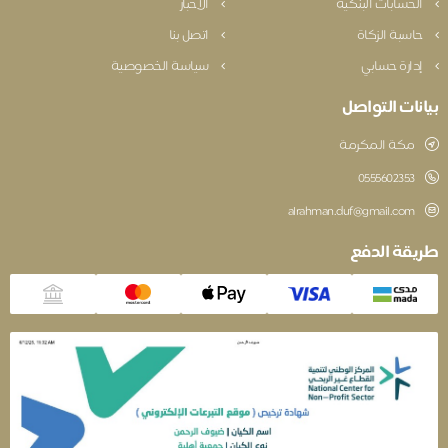
لحسابات البنكية
الأخبار
اسبة الزكاة
اتصل بنا
دارة حسابي
سياسة الخصوصية
نات التواصل
مكة المكرمة
‎0555602353
alrahman.duf@gmail.com
قة الدفع