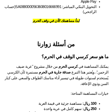
Apple Pay
التحويل البنكي المباشر: SA0880000563608016666991(حساب 
الراجحي)
ابدأ مساهمتك الآن في وقف الحرم
من أسئلة زوارنا
 هو سعر كرسي الوقف في الحرم؟
كنك المساهمة في 
كرسي الحرم
 من خلال مشروع "عربة ضيف 
حمن"، ويُعتبر هذا التبرع 
صدقة جارية في الحرم
 مستمرة لأن الكرسي 
يُستخدم لسنوات طويلة في تيسير أداء مناسك الطواف والسعي على كبار 
سن وذوي الإعاقة.
ارات المساهمة المتاحة:
100 ريال:
 مساهمة جزئية في قيمة العربة
250 ريال:
 سهم كامل في عربة واحدة