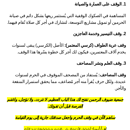
المساهمة في الصكوك الوقفية التي يُستثمر ريعها بشكل دائم في صيانة 
حرمين أو تمويل مشاريع التوسعة، لتشارك في أجر كل صلاة تُقام فيهما.
ف عربة الطواف (كرسي المعتمر):
 الأصل (الكرسي) يبقى لسنوات 
دم آلاف المعتمرين، فيكون لك أجر كل خطوة يسّرها هذا الوقف.
ف المصاحف:
 يُستفاد من المصحف الموقوف في الحرم لسنوات 
عديدة، ولكل حرف يُقرأ منه أجر مُضاعف، مما يحقق استمرار المنفعة 
أجر.
معية ضيوف الرحمن تفتح لك هذا الباب العظيم. لا تتردد، ولا تؤجل، واغتنم
الفرصة قبل أن تفوتك.
ساهم الآن في وقف الحرم واجعل صدقتك جارية إلى يوم القيامة
أفضل الأعمال في الحرم و فضلها عند الله
اقرأ أيضا: