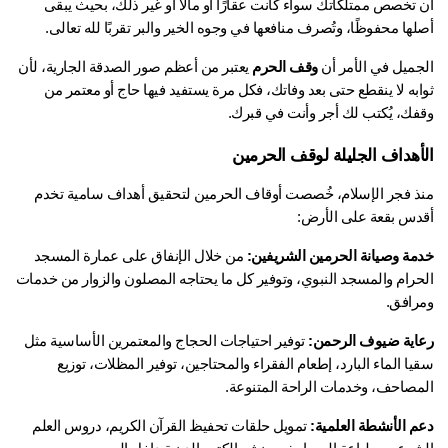
أن تخصص ممتلكاتك سواء كانت عقارًا أو مالًا أو غير ذلك، بحيث يبقى 
ها محفوظًا، وتُصرف منافعها في وجوه الخير والبر تقربًا لله تعالى.
جميل في الأمر أن 
وقف الحرم
 يعتبر من أعظم صور الصدقة الجارية، لأن 
ثوابه لا ينقطع حتى بعد وفاتك، فكل مرة يستفيد فيها حاج أو معتمر من 
فك، يُكتب لك أجر وأنت في قبرك.
أهداف الجليلة لوقف الحرمين
منذ فجر الإسلام، خُصصت أوقاف الحرمين لتحقيق أهداف سامية تخدم 
دس بقعة على الأرض:
مة وصيانة الحرمين الشريفين:
 من خلال الإنفاق على عمارة المسجد 
الحرام والمسجد النبوي، وتوفير كل ما يحتاجه المصلون والزوار من خدمات 
رافق.
اية ضيوف الرحمن:
 توفير احتياجات الحجاج والمعتمرين الأساسية مثل 
سقيا الماء البارد، إطعام الفقراء والمحتاجين، توفير المظلات، توزيع 
مصاحف، وخدمات الراحة المتنوعة.
م الأنشطة العلمية:
 تمويل حلقات تحفيظ القرآن الكريم، دروس العلم 