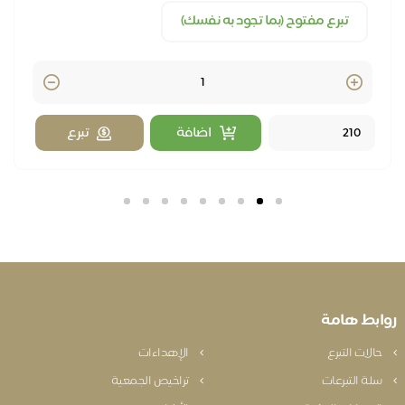
تبرع مفتوح (بما تجود به نفسك)
Quantity
اضافة
تبرع
بط هامة
الات التبرع
الإهداءات
لة التبرعات
تراخيص الجمعية