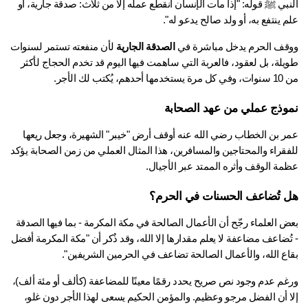
النبي ﷺ قوله: "إذا مات الإنسان انقطع عمله إلا من ثلاث: صدقة جارية، أو 
 ينتفع به، أو ولد صالح يدعو له".
قف الحرم يدخل مباشرة في 
الصدقة الجارية
 لأن منفعته تستمر لسنوات 
طويلة، بل لعقود، فالعربة التي ساهمت فيها اليوم قد تخدم الحجاج لأكثر 
ا أحدهم، يُكتب لك الأجر.
وذج عملي من عهد الصحابة
عمر بن الخطاب رضي الله عنه أوقف أرض "خيبر" الشهيرة، وجعل ريعها 
للفقراء والمحتاجين والمسافرين، هذا المثال العملي من زمن الصحابة يؤكد 
مة الوقف وأثره الممتد عبر الأجيال.
 تُضاعف الحسنات في الحرم؟
بعض العلماء رجّح أن الأعمال الصالحة في مكة المكرمة - بما فيها الصدقة 
- تُضاعف مضاعفة لا يعلم مقدارها إلا الله، وقد ذُكر أن "مكة المكرمة أفضل 
اع الله، والأعمال الصالحة تضاعف في الحرمين الشريفين".
ورغم عدم وجود نص صريح يحدد رقمًا معينًا للمضاعفة (كألف أو مئة ألف)، 
إلا أن الفضل مرجو وعظيم. والمؤمن الحكيم يسعى لهذا الأجر دون غلو، 