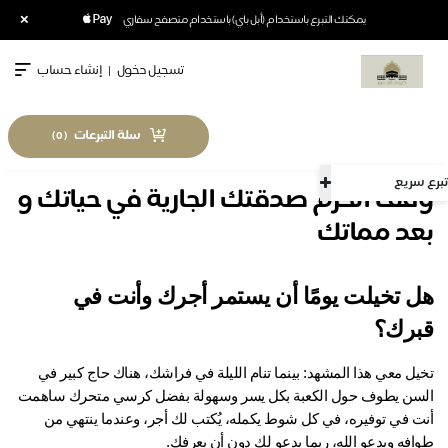
×
يمكنك التبرع باستخدام (أبل باي) باستخدام متصفح سفاري
تسجيل دخول
|
إنشاء حساب
سلة التبرعات
)
0
(
سريع
قف الحرم صدقتك الجارية في حياتك و
عد مماتك
هل تخيلت يومًا أن يستمر أجرك وأنت في 
رك؟
تخيل معي هذا المشهد: بينما تنام الليلة في فراشك، هناك حاج كبير في 
السن يطوف حول الكعبة بكل يسر وسهولة بفضل كرسي متحرك ساهمت 
أنت في توفيره، في كل شوط يكمله، يُكتب لك أجر، وعندما ينتهي من 
افه ويدعو الله، ربما يدعو لك دون أن يعرفك.