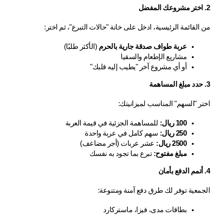
القائمة الرئيسية، ادخل على خانة "حالات التبرع"، ثم اختر:
عربة طواف صدقة جارية بالحرم
 (الأكثر طلبًا)
مشاريع الإطعام والسقيا
أو أي مشروع آخر "يطيب إليه قلبك"
تر "السهم" المناسب لميزانيتك:
100 ريال:
 للمساهمة الجزئية في قيمة العربة
250 ريال:
 سهم كامل في عربة واحدة
2500 ريال:
 عشر عربات (أجر مضاعف)
مبلغ مفتوح:
 تبرع بما تجود به نفسك
جمعية توفر لك طرق دفع آمنة ومتنوعة:
بطاقات مدى، فيزا، ماستركارد